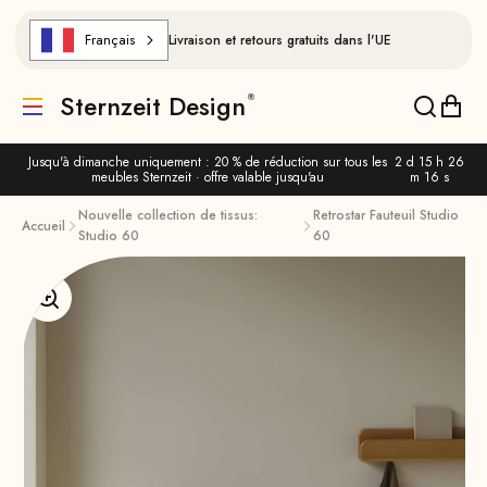
Aller au contenu
Français
Livraison et retours gratuits dans l'UE
Sternzeit Design
Traduction manquante : de.header.general.menu
Traducti
Trad
Jusqu'à dimanche uniquement : 20 % de réduction sur tous les
2 d 15 h 26
meubles Sternzeit · offre valable jusqu'au
m 15 s
Nouvelle collection de tissus:
Retrostar Fauteuil Studio
Accueil
Studio 60
60
Agrandir l'image