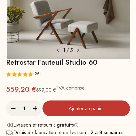
1
/
5
Retrostar Fauteuil Studio 60
(25)
Prix
559,20 €
TVA comprise
699,00 €
Prix normal : 699
Ajouter au panier
Livraison et retours :
gratuits
Délais de fabrication et de livraison :
2 à 8 semaines