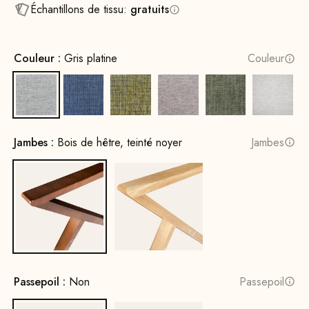
Échantillons de tissu:
gratuits
Couleur :
Gris platine
Couleur
Gris platine
Bleu indigo
Laiton Jaune
Retro Rosé
Palmiers verts
Miami B
Jambes :
Bois de hêtre, teinté noyer
Jambes
Bois de hêtre, teinté noyer
Bois de chêne, naturel
Passepoil :
Non
Passepoil