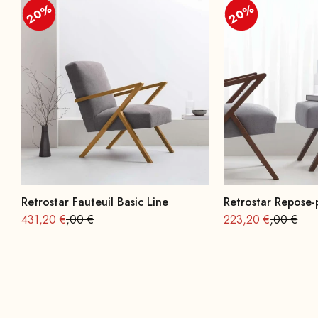
20%
20%
20%
20%
Retrostar Fauteuil Basic Line
Retrostar Repose-
Offre à partir de
Prix normal : 539
Offre à partir de
Prix norma
431,20 €
,00 €
223,20 €
,00 €