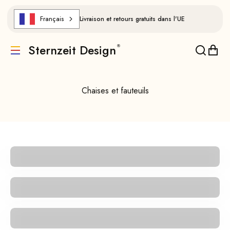
Aller au contenu
Français
Livraison et retours gratuits dans l'UE
Sternzeit Design
Traduction manquante : de.header.general.menu
Traducti
Trad
Chaises et fauteuils
Retrostar Fauteuil
Retrostar Fauteuil à bascule
Retrostar Fauteuil lounge à bascule