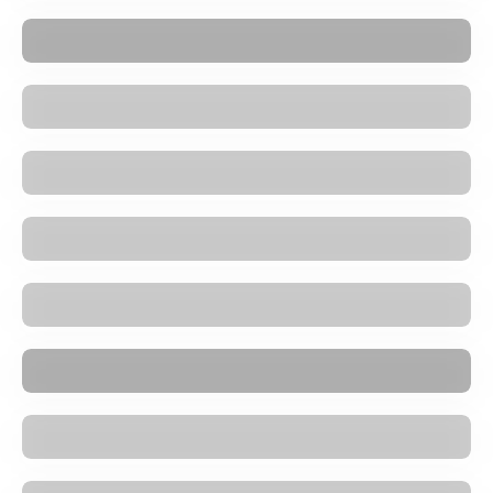
Retrostar Fauteuil lounge
Apollo Fauteuil lounge
Supernova Fauteuil
Cube Chaise 55
Cube Chaise 55 avec accoudoirs
Cube Chaise de salle à manger
Cube Chaise de salle à manger avec accoudoirs
Retrostar Fauteuil pour enfants