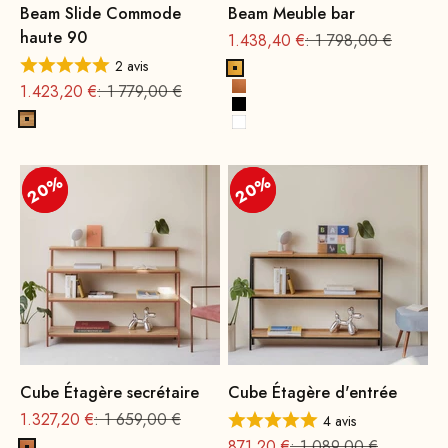
Beam Slide Commode
Beam Meuble bar
haute 90
Prix
Prix normal
1.438,40 €
: 1 798,00 €
2 avis
Or
Prix
Prix normal
1.423,20 €
: 1 779,00 €
cuivre
Noir
Bois de chêne, naturel
Blanc
20%
20%
20%
20%
Cube Étagère secrétaire
Cube Étagère d'entrée
Offre à partir de
Prix normal
1.327,20 €
: 1 659,00 €
4 avis
Offre à partir de
Prix normal
871,20 €
: 1 089,00 €