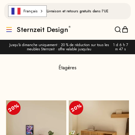
Aller au contenu
Français
Livraison et retours gratuits dans l'UE
Sternzeit Design
Traduction manquante : de.header.general.menu
Traducti
Trad
Jusqu'à dimanche uniquement : 20 % de réduction sur tous les
1 d 6 h 7
meubles Sternzeit · offre valable jusqu'au
m 47 s
Étagères
20%
20%
20%
20%