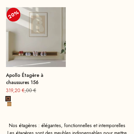
20%
20%
Apollo Étagère à
chaussures 156
Offre à partir de
Prix normal : 399
319,20 €
,00 €
Bois de hêtre, teinté noyer
Bois de chêne, naturel
Nos étagères : élégantes, fonctionnelles et intemporelles
Les étagères sont des meubles indispensables pour mettre