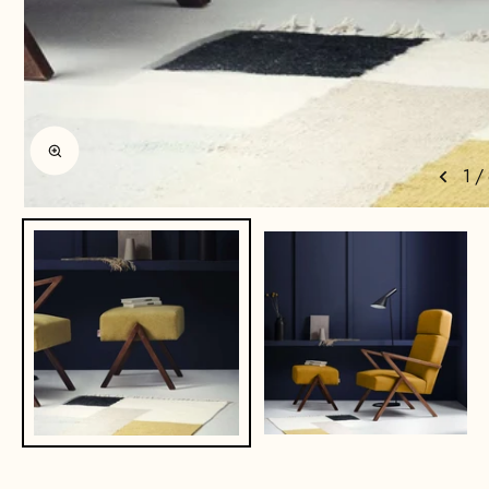
Agrandir l'image
1
/