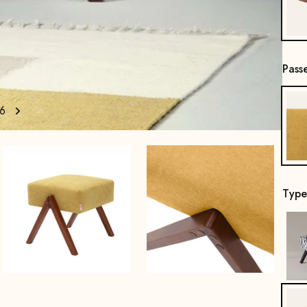
Pass
6
Type