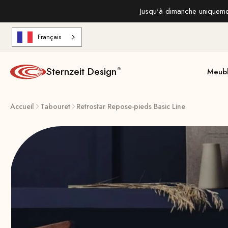
Aller au contenu
Jusqu'à dimanche uniquemen
Français
Sternzeit Design
Meub
Accueil
Tabouret
Retrostar Repose-pieds Basic Line