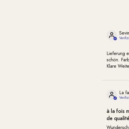
Sevi
Lieferung 
schön. Far
Klare Weit
La fa
à la fois
de qualit
Wunderschö