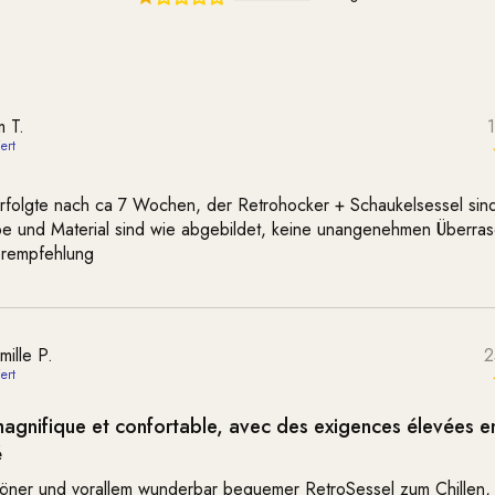
m T.
erfolgte nach ca 7 Wochen, der Retrohocker + Schaukelsessel sin
be und Material sind wie abgebildet, keine unangenehmen Überra
erempfehlung
mille P.
2
 magnifique et confortable, avec des exigences élevées e
é
ner und vorallem wunderbar bequemer RetroSessel zum Chillen,