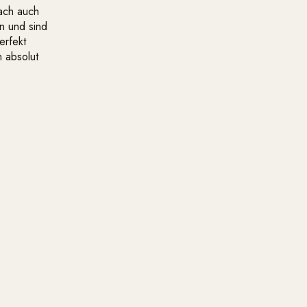
ach auch
n und sind
erfekt
n absolut