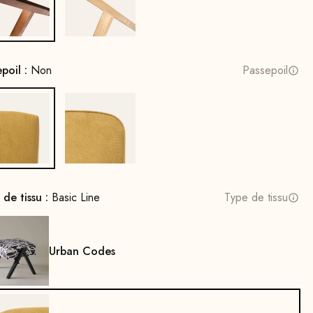
Bois de hêtre, teinté noyer
Bois de chêne, naturel
epoil :
Non
Passepoil
Non
Oui
 de tissu :
Basic Line
Type de tissu
Urban Codes