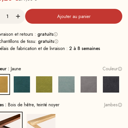
Prix normal : 279
Ajouter au panier
ivraison et retours :
gratuits
chantillons de tissu:
gratuits
élais de fabrication et de livraison :
2 à 8 semaines
eur :
Jaune
Couleur
Jaune
Bleu Pétrole
Vert moutarde
Vert d'eau
Gris
Gris fon
es :
Bois de hêtre, teinté noyer
Jambes