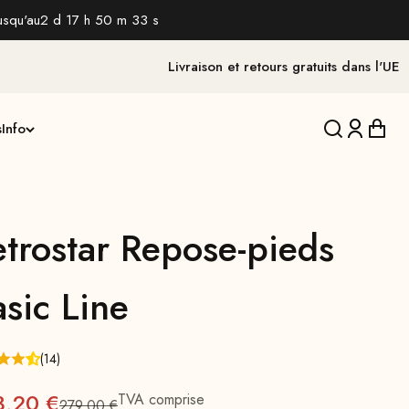
usqu'au
2 d 17 h 50 m 32 s
Livraison et retours gratuits dans l'UE
s
Info
Traduction 
Traducti
Tradu
etrostar Repose-pieds
sic Line
(14)
x
3,20 €
TVA comprise
279,00 €