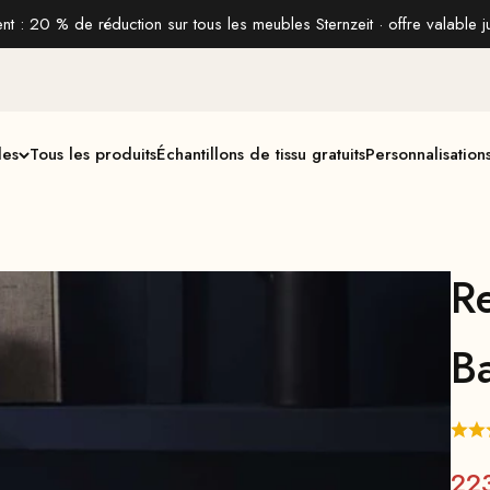
t : 20 % de réduction sur tous les meubles Sternzeit · offre valable j
les
Tous les produits
Échantillons de tissu gratuits
Personnalisation
R
Ba
Pri
22