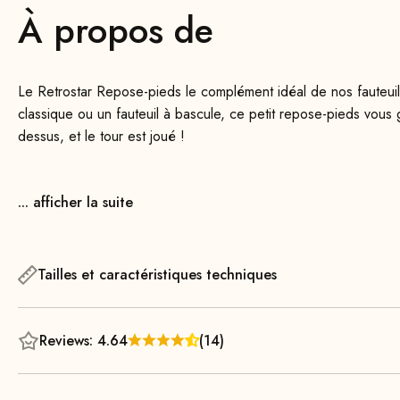
À propos de
Le Retrostar Repose-pieds le complément idéal de nos fauteuils
classique ou un fauteuil à bascule, ce petit repose-pieds vous g
dessus, et le tour est joué !
Intemporel, confortable et pratique : telles sont les principal
... afficher la suite
sobre et ses dimensions compactes permettent de nombreuses u
Les magnifiques pieds en bois massif sont fabriqués à la main s
transparent.
Tailles et caractéristiques techniques
Le rembourrage résistant est doté d’une suspension métalliqu
qualité, garantit un confort optimal.
Reviews: 4.64
(14)