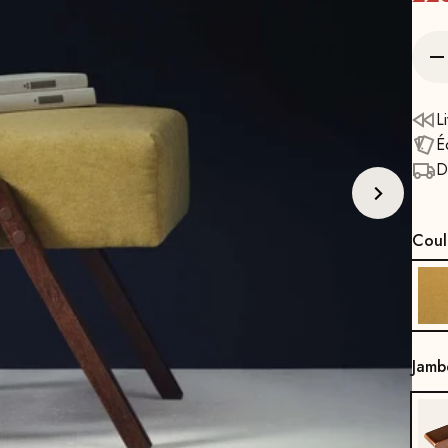
L
É
D
Coul
Jamb