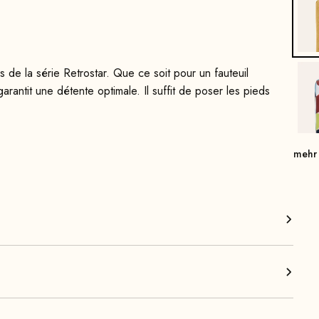
 de la série Retrostar. Que ce soit pour un fauteuil
arantit une détente optimale. Il suffit de poser les pieds
es caractéristiques de notre repose-pieds compact. Son design
mehr
tilisations.
elon un procédé minutieux, puis teintés et/ou vernis
e durable et, associé à une mousse de rembourrage de haute