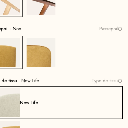
Bois de chêne, naturel
Bois de hêtre, teinté noyer
epoil :
Non
Passepoil
Non
Oui
 de tissu :
New Life
Type de tissu
New Life