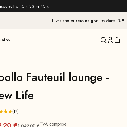
usqu'au
1 d 15 h 33 m 39 s
Livraison et retours gratuits dans l'UE
s
Info
Traduction 
Traducti
Tradu
ollo Fauteuil lounge -
ew Life
(17)
x
9,20 €
TVA comprise
1.049,00 €