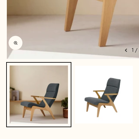
Agrandir l'image
1
/