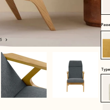
Pass
5
Type