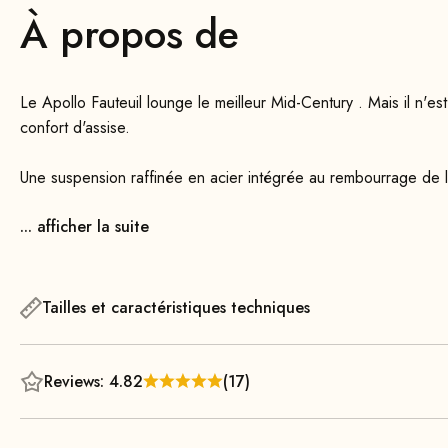
À propos de
Le Apollo Fauteuil lounge le meilleur Mid-Century . Mais il n'es
confort d'assise.
Une suspension raffinée en acier intégrée au rembourrage de l
de caoutchouc dans le dossier, garantit, avec le rembourrage f
... afficher la suite
élégantes, en bois massif, sont poncés à la main, pièce par pi
parfaitement avec les lignes épurées du rembourrage de l’assi
Disponible en plusieurs couleurs et variantes, le Apollo Fauteui
Tailles et caractéristiques techniques
d’intérieur. Notre Apollo Repose-pieds constitue un complémen
coin lecture confortable ou un bureau élégant, il attire immédia
et sa finition haut de gamme en font un meuble durable qui 
Reviews: 4.82
(17)
années.