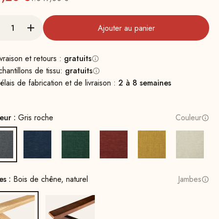
Prix normal
Ajouter au panier
ivraison et retours :
gratuits
chantillons de tissu:
gratuits
élais de fabrication et de livraison :
2 à 8 semaines
eur :
Gris roche
Couleur
Gris roche
Bleu cobalt
Vert opale
Terre cuite
Jaune soleil
Albâtre
es :
Bois de chêne, naturel
Jambes