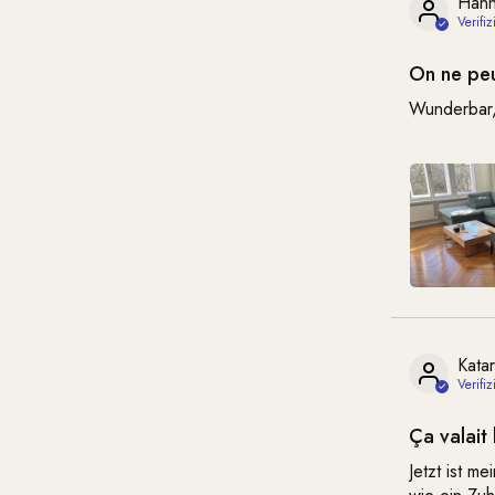
Hann
On ne peu
Wunderbar,
Katar
Ça valait
Jetzt ist m