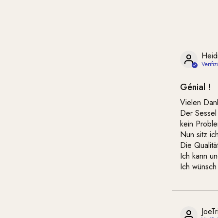
Heid
Génial !
Vielen Dank
Der Sessel 
kein Probl
Nun sitz ic
Die Qualität
Ich kann u
Ich wünsch 
JoeTr