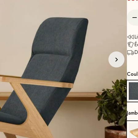
L
É
D
Coul
Jamb