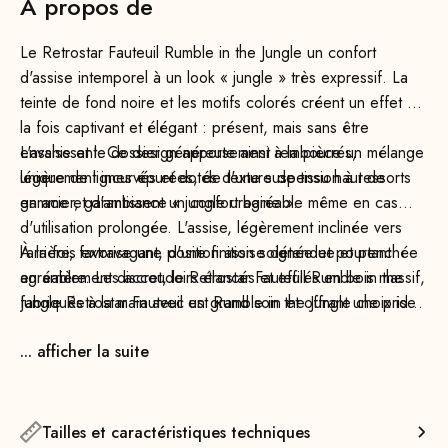
À propos de
Le Retrostar Fauteuil Rumble in the Jungle un confort
d'assise intemporel à un look « jungle » très expressif. La
teinte de fond noire et les motifs colorés créent un effet à
la fois captivant et élégant : présent, mais sans être
envahissant. Ce design apporte ainsi à la pièce un mélange
L'assise et le dossier généreusement rembourrés,
unique de lignes épurées, de texture de tissu haut de
légèrement incurvés et dotés d'une suspension à ressorts
gamme et d'ambiance « jungle urbaine ».
en acier, garantissent un confort agréable même en cas
d'utilisation prolongée. L'assise, légèrement inclinée vers
l'arrière, favorise une position assise détendue et penchée
À la fois extravagant, d'une finition soignée et pourtant
en arrière. Les accoudoirs élancés et effilés en bois massif,
agréablement discret, le Retrostar Fauteuil Rumble in the
fabriqués à la main avec un grand soin et offrant une prise
Jungle Retrostar Fauteuil est Rumble in the Jungle choix idéal
en main agréable, forment un contraste séduisant avec le
pour le salon, la chambre, le bureau, le coin détente ou le
... afficher la suite
reste du siège.
coin lecture.
Tailles et caractéristiques techniques