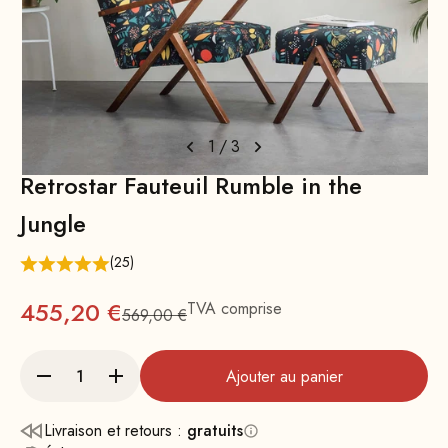
1
/
3
Retrostar Fauteuil Rumble in the
Jungle
(25)
Prix
455,20 €
TVA comprise
569,00 €
Prix normal : 569
Ajouter au panier
Livraison et retours :
gratuits