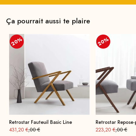
Ça pourrait aussi te plaire
20%
20%
20%
20%
Retrostar Fauteuil Basic Line
Retrostar Repose-
Offre à partir de
Prix normal : 539
Offre à partir de
Prix norma
431,20 €
,00 €
223,20 €
,00 €