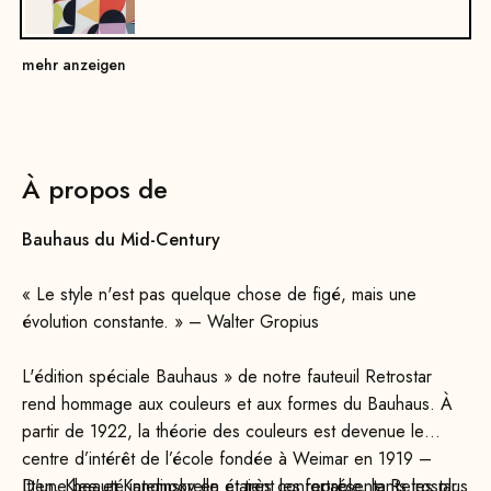
mehr anzeigen
À propos de
Bauhaus du Mid-Century
« Le style n'est pas quelque chose de figé, mais une
évolution constante. » – Walter Gropius
L'édition spéciale Bauhaus » de notre fauteuil Retrostar
rend hommage aux couleurs et aux formes du Bauhaus. À
partir de 1922, la théorie des couleurs est devenue le
centre d’intérêt de l’école fondée à Weimar en 1919 –
Itten, Klee et Kandinsky en étaient les représentants les plus
D'une beauté intemporelle et très confortable, le Retrostar