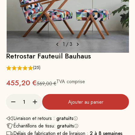
1
/
3
Retrostar Fauteuil Bauhaus
(25)
Prix
455,20 €
TVA comprise
569,00 €
Prix normal : 569
Ajouter au panier
Livraison et retours :
gratuits
Échantillons de tissu:
gratuits
Délais de fabrication et de livraison :
2 à 8 semaines