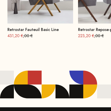
Retrostar Fauteuil Basic Line
Retrostar Repose-
Offre à partir de
Prix normal : 539
Offre à partir de
Prix norma
431,20 €
,00 €
223,20 €
,00 €