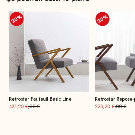
20%
20%
20%
20%
Retrostar Fauteuil Basic Line
Retrostar Repose-
Offre à partir de
Prix normal : 539
Offre à partir de
Prix norma
431,20 €
,00 €
223,20 €
,00 €