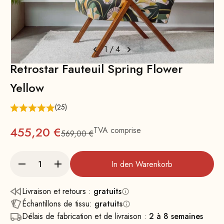
1
/
4
Retrostar Fauteuil Spring Flower
Yellow
(25)
Prix
455,20 €
TVA comprise
569,00 €
Prix normal : 569
In den Warenkorb
Livraison et retours :
gratuits
Échantillons de tissu:
gratuits
Délais de fabrication et de livraison :
2 à 8 semaines