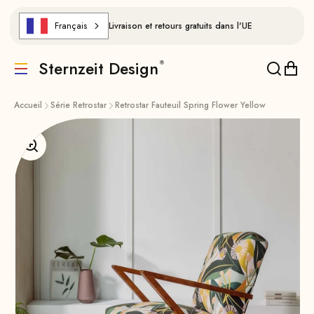
Aller au contenu
Français
Livraison et retours gratuits dans l'UE
Sternzeit Design
Traduction manquante : de.header.general.menu
Traducti
Trad
Accueil
Série Retrostar
Retrostar Fauteuil Spring Flower Yellow
Agrandir l'image