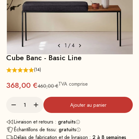
1
/
4
Cube Banc - Basic Line
(14)
Prix
368,00 €
TVA comprise
460,00 €
Prix normal : 460
Ajouter au panier
Livraison et retours :
gratuits
Échantillons de tissu:
gratuits
Délais de fabrication et de livraison :
2 à 8 semaines