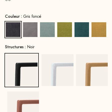
Couleur :
Gris foncé
Gris foncé
Gris
Vert d'eau
Vert moutarde
Bleu Pétrole
Jaune
Structures :
Noir
Noir
Blanc
Or
cuivre