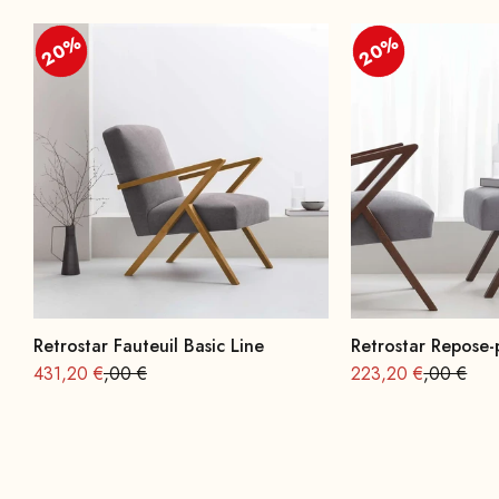
20%
20%
20%
20%
Retrostar Fauteuil Basic Line
Retrostar Repose-
Offre à partir de
Prix normal : 539
Offre à partir de
Prix norma
431,20 €
,00 €
223,20 €
,00 €