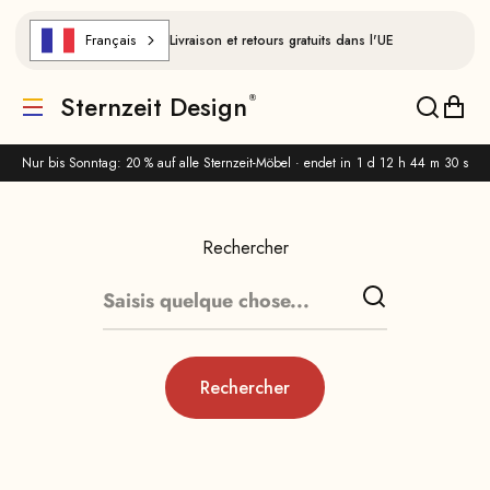
Aller au contenu
Français
Livraison et retours gratuits dans l'UE
Sternzeit Design
Traduction manquante : de.header.general.menu
Traducti
Trad
Nur bis Sonntag: 20 % auf alle Sternzeit-Möbel · endet in
1 d 12 h 44 m 30 s
Rechercher
Rechercher