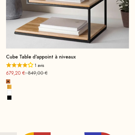
Cube Table d'appoint à niveaux
1 avis
Offre à partir de
Prix normal
679,20 €
: 849,00 €
cuivre
Or
Blanc
Noir