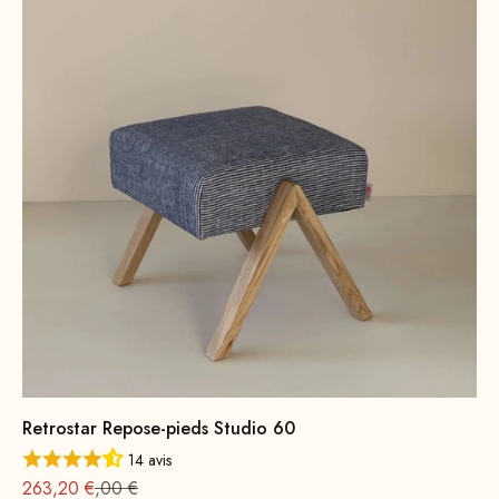
Retrostar Repose-pieds Studio 60
14 avis
Offre à partir de
Prix normal : 329
263,20 €
,00 €