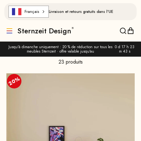
Aller au contenu
Français
Livraison et retours gratuits dans l'UE
Sternzeit Design
Traduction manquante : de.header.general.menu
Traducti
Trad
Jusqu'à dimanche uniquement : 20 % de réduction sur tous les
0 d 17 h 23
meubles Sternzeit · offre valable jusqu'au
m 41 s
23 produits
20%