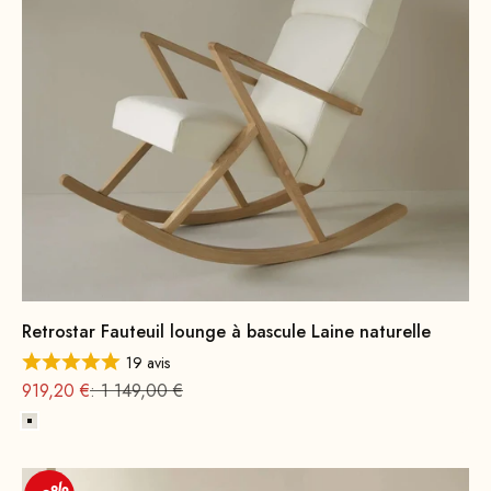
Retrostar Fauteuil lounge à bascule Laine naturelle
19 avis
Offre à partir de
Prix normal
919,20 €
: 1 149,00 €
blanc cassé