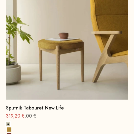
Sputnik Tabouret New Life
Offre à partir de
Prix normal : 399
319,20 €
,00 €
Albâtre
Jaune soleil