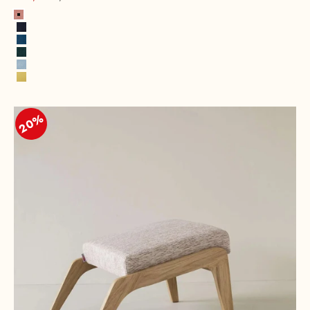
Rose
Bleu marine
Bleu royal
Vert chasseur
Bleu glacé
Jaune citron
20%