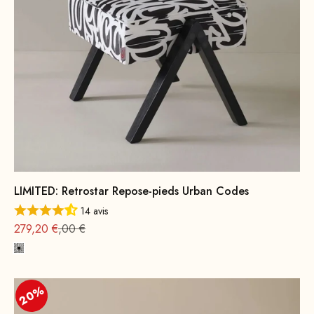
LIMITED: Retrostar Repose-pieds Urban Codes
14 avis
Prix
Prix normal : 349
279,20 €
,00 €
Monochrome
20%