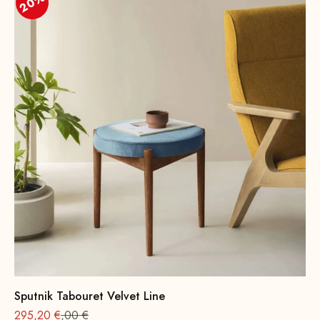
20%
Sputnik Tabouret Velvet Line
Offre à partir de
Prix normal : 369
295,20 €
,00 €