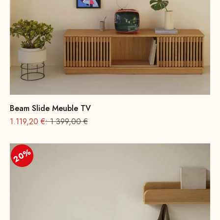
Beam Slide Meuble TV
Prix
Prix normal
1.119,20 €
: 1 399,00 €
20%