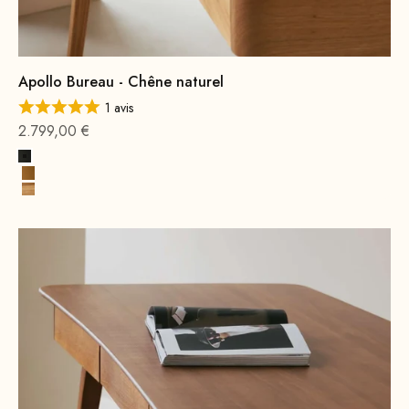
Apollo Bureau - Chêne naturel
1 avis
Offre à partir de
2.799,00 €
Noir
Cognac Premium
Bois de chêne, naturel