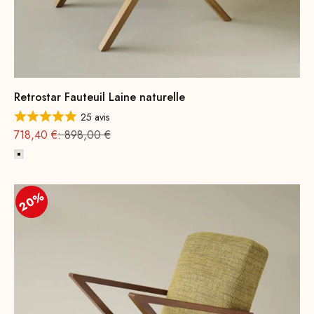
Retrostar Fauteuil Laine naturelle
25 avis
Offre à partir de
Prix normal
718,40 €
: 898,00 €
blanc cassé
20%