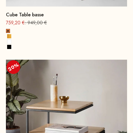
Cube Table basse
Offre à partir de
Prix normal
759,20 €
: 949,00 €
cuivre
Or
Blanc
Noir
20%