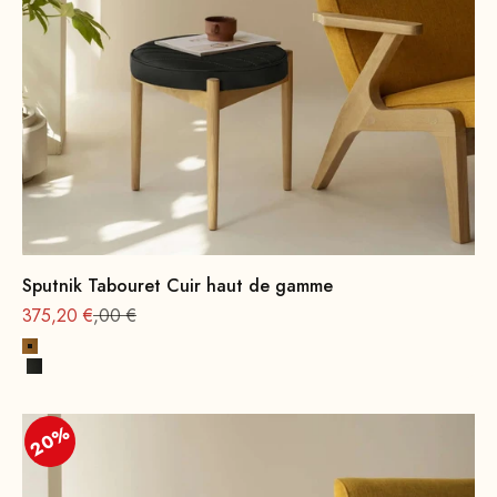
Sputnik Tabouret Cuir haut de gamme
Offre à partir de
Prix normal : 469
375,20 €
,00 €
Cognac Premium
Noir
20%