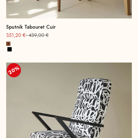
Sputnik Tabouret Cuir
Offre à partir de
Prix normal
351,20 €
: 439,00 €
Cognac
Noir
20%