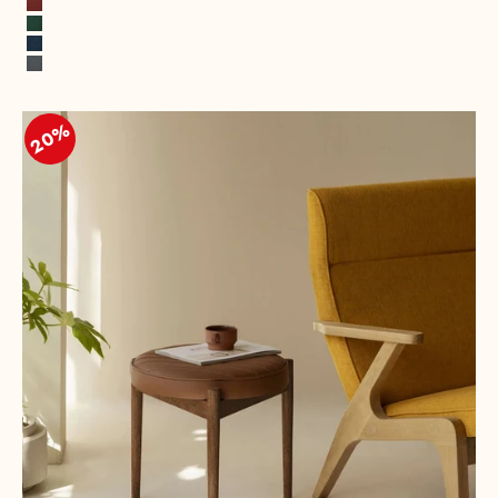
Terre cuite
Vert opale
Bleu cobalt
Gris roche
20%