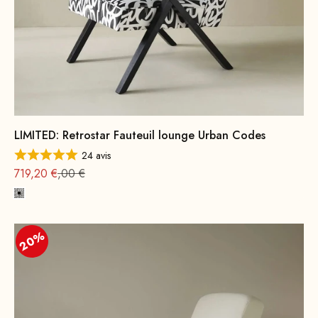
LIMITED: Retrostar Fauteuil lounge Urban Codes
24 avis
Prix
Prix normal : 899
719,20 €
,00 €
Monochrome
20%