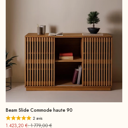
Beam Slide Commode haute 90
2 avis
Prix
Prix normal
1.423,20 €
: 1 779,00 €