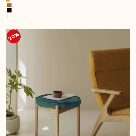
Or
cuivre
Noir
Blanc
20%