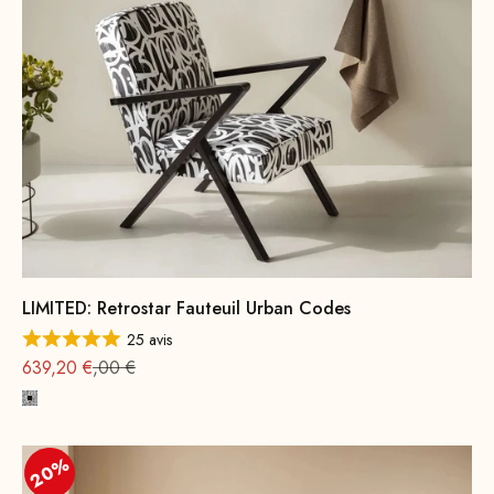
LIMITED: Retrostar Fauteuil Urban Codes
25 avis
Prix
Prix normal : 799
639,20 €
,00 €
Monochrome
20%