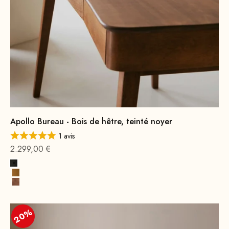
Apollo Bureau - Bois de hêtre, teinté noyer
1 avis
Offre à partir de
2.299,00 €
Noir
Cognac Premium
Bois de hêtre, teinté noyer
20%