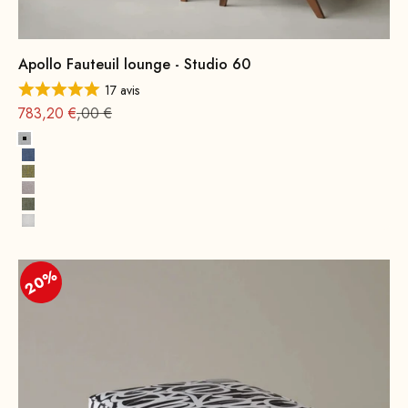
Apollo Fauteuil lounge - Studio 60
17 avis
Offre à partir de
Prix normal : 979
783,20 €
,00 €
Gris platine
Bleu indigo
Laiton Jaune
Retro Rosé
Palmiers verts
Miami Blanc
20%