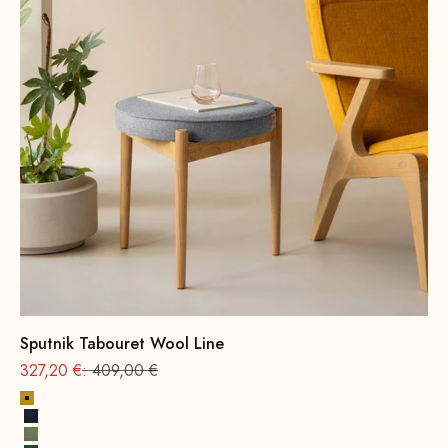
Sputnik Tabouret Wool Line
Offre à partir de
Prix normal
327,20 €
: 409,00 €
Jaune moutarde
Bleu encre
Vert printanier