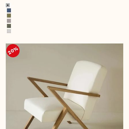
Gris platine
Bleu indigo
Laiton Jaune
Retro Rosé
Palmiers verts
Miami Blanc
20%