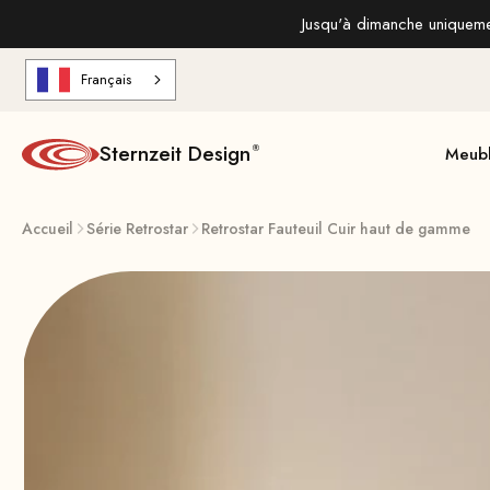
Aller au contenu
Jusqu'à dimanche uniquemen
Français
Sternzeit Design
Meub
Accueil
Série Retrostar
Retrostar Fauteuil Cuir haut de gamme