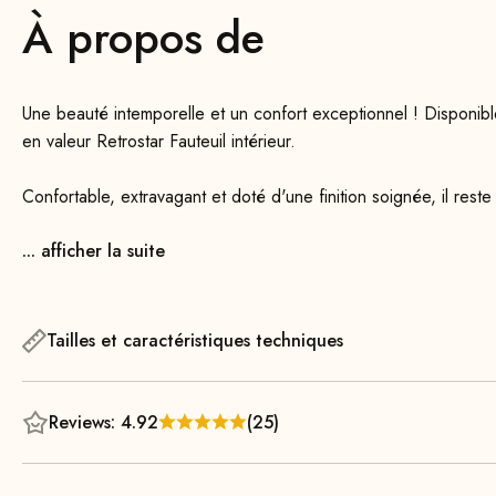
À propos de
Une beauté intemporelle et un confort exceptionnel ! Disponibl
en valeur Retrostar Fauteuil intérieur.
Confortable, extravagant et doté d'une finition soignée, il rest
bureau, le coin détente ou le coin lecture, le Retrostar Fauteui
... afficher la suite
généreusement rembourrés, légèrement incurvés et dotés d’une 
confort optimal, même lors d’une utilisation prolongée.
Grâce à l’assise légèrement inclinée vers l’arrière, une positio
Tailles et caractéristiques techniques
accoudoirs élancés et effilés offrent un contraste séduisant. Fa
ils sont un véritable plaisir au toucher.
Reviews: 4.92
(25)