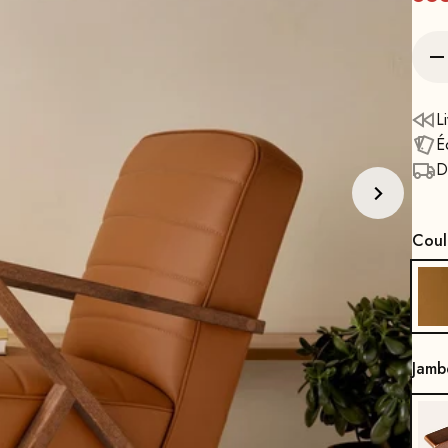
L
É
D
Coul
Jamb