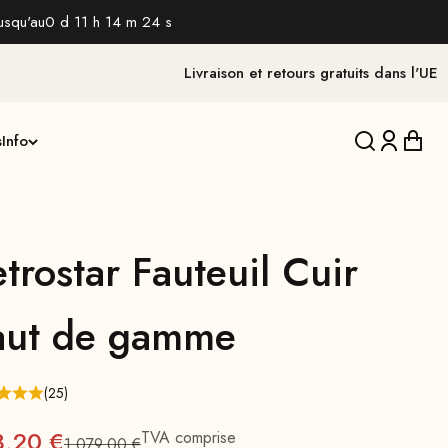
usqu'au
0 d 11 h 14 m 22 s
Livraison et retours gratuits dans l'UE
s
Info
Traduction 
Traducti
Tradu
trostar Fauteuil Cuir
aut de gamme
(25)
x
3,20 €
TVA comprise
1.079,00 €