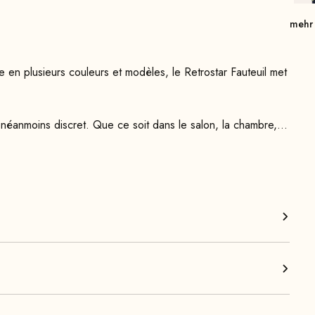
mehr
e en plusieurs couleurs et modèles, le Retrostar Fauteuil met
e néanmoins discret. Que ce soit dans le salon, la chambre, le
l le choix idéal. Avec son assise et son dossier
suspension à ressorts en acier, le Retrostar Fauteuil un
n assise confortablement adossée est garantie. Les
briqués à la main avec un grand soin à partir de bois massif,