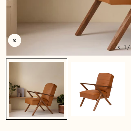
Agrandir l'image
1
/