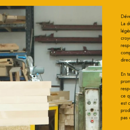
Déve
La du
légè
croy
resp
comp
dire
En t
prom
resp
ce q
est c
prod
pas 