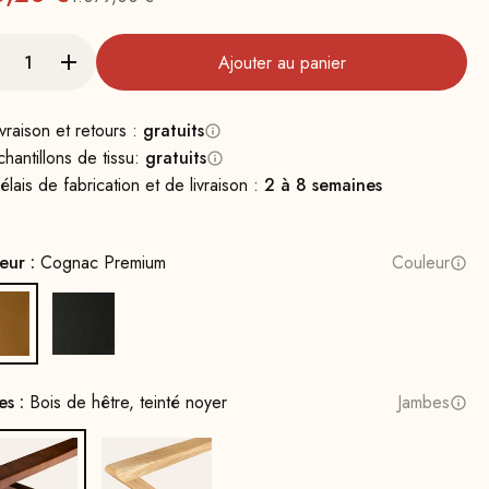
Prix normal
Ajouter au panier
ivraison et retours :
gratuits
chantillons de tissu:
gratuits
élais de fabrication et de livraison :
2 à 8 semaines
eur :
Cognac Premium
Couleur
Cognac Premium
Noir
es :
Bois de hêtre, teinté noyer
Jambes