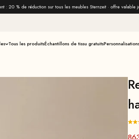
t : 20 % de réduction sur tous les meubles Sternzeit · offre valable j
les
Tous les produits
Échantillons de tissu gratuits
Personnalisation
Re
h
Pri
86