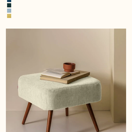
Bleu royal
Vert chasseur
Bleu glacé
Jaune citron