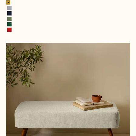
Jaune moutarde
Gris pierre
Bleu encre
Vert printanier
Vert feuille
Rouge feu