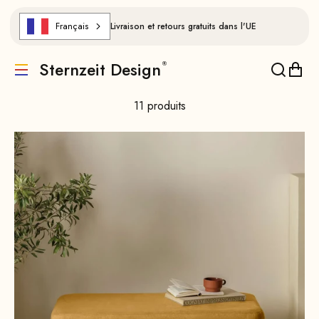
Aller au contenu
Français
Livraison et retours gratuits dans l'UE
Sternzeit Design
Traduction manquante : de.header.general.menu
Traducti
Trad
11 produits