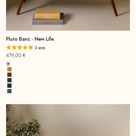
Pluto Banc - New Life
3 avis
Offre à partir de
479,00 €
Albâtre
Jaune soleil
Terre cuite
Vert opale
Bleu cobalt
Gris roche