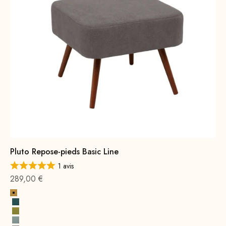
Pluto Repose-pieds Basic Line
1 avis
Offre à partir de
289,00 €
Jaune
Bleu Pétrole
Vert moutarde