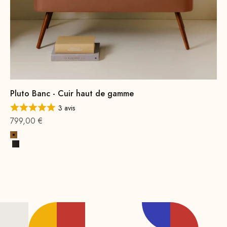
Pluto Banc - Cuir haut de gamme
3 avis
Offre à partir de
799,00 €
Cognac Premium
Noir