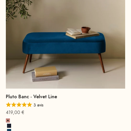
Pluto Banc - Velvet Line
3 avis
Offre à partir de
419,00 €
Rose
Bleu marine