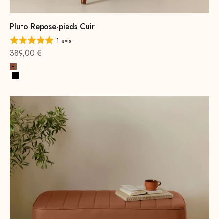
Pluto Repose-pieds Cuir
1 avis
Offre à partir de
389,00 €
Cognac
Noir