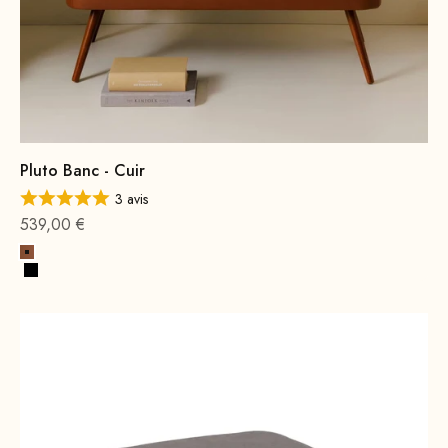
Pluto Banc - Cuir
3 avis
Offre à partir de
539,00 €
Cognac
Noir