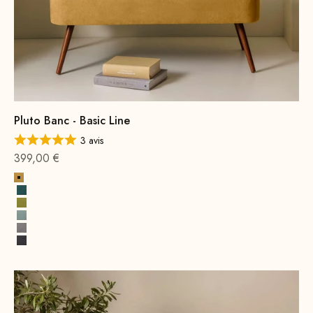
Pluto Banc - Basic Line
3 avis
Offre à partir de
399,00 €
Jaune
Bleu Pétrole
Vert moutarde
Vert d'eau
Gris
Gris foncé