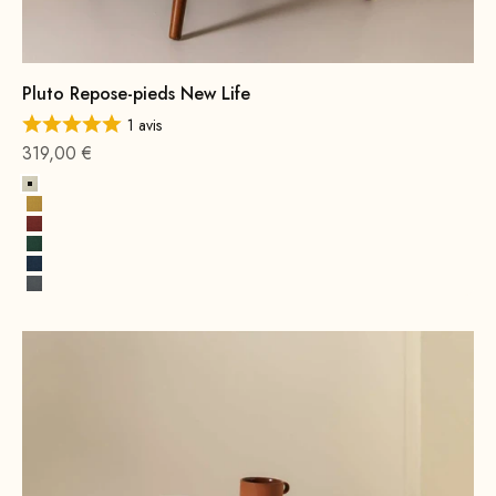
Pluto Repose-pieds New Life
1 avis
Offre à partir de
319,00 €
Albâtre
Jaune soleil
Terre cuite
Vert opale
Bleu cobalt
Gris roche