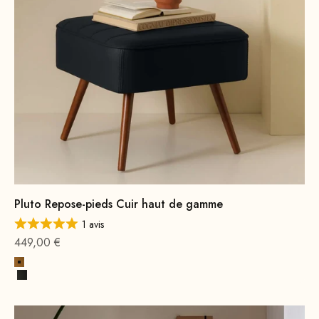
Pluto Repose-pieds Cuir haut de gamme
1 avis
Offre à partir de
449,00 €
Cognac Premium
Noir