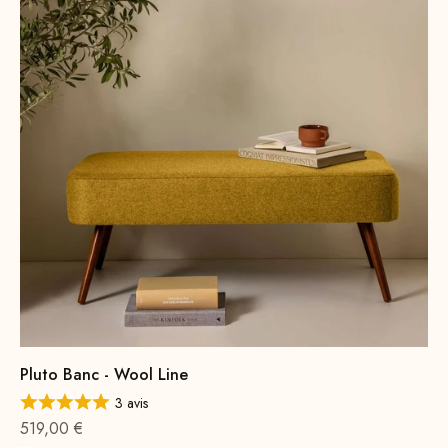
Pluto Banc - Wool Line
3 avis
Offre à partir de
519,00 €