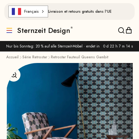
Aller au contenu
Français
Livraison et retours gratuits dans l'UE
Sternzeit Design
Traduction manquante : de.header.general.menu
Traducti
Trad
Nur bis Sonntag: 20 % auf alle Sternzeit-Möbel · endet in
0 d 22 h 7 m 13 s
Accueil
Série Retrostar
Retrostar Fauteuil Queens Gambit
Agrandir l'image