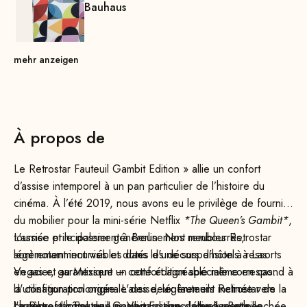
Bauhaus
mehr anzeigen
À propos de
Le Retrostar Fauteuil Gambit Edition » allie un confort
d’assise intemporel à un pan particulier de l’histoire du
cinéma. À l’été 2019, nous avons eu le privilège de fournir
du mobilier pour la mini-série Netflix
*The Queen’s Gambit*
,
tournée principalement à Berlin. Nos meubles Retrostar
L'assise et le dossier généreusement rembourrés,
sont notamment visibles dans les décors d’hôtels à Las
légèrement incurvés et dotés d'une suspension à ressorts
Vegas et au Mexique – cette édition spéciale correspond à
en acier, garantissent un confort agréable même en cas
la configuration originale des deux fauteuils Retrostar de la
d'utilisation prolongée. L'assise, légèrement inclinée vers
chambre d’hôtel de Las Vegas, dans laquelle Beth
l'arrière, favorise une position assise détendue et penchée
Le Retrostar Fauteuil Gambit Edition » allie à merveille