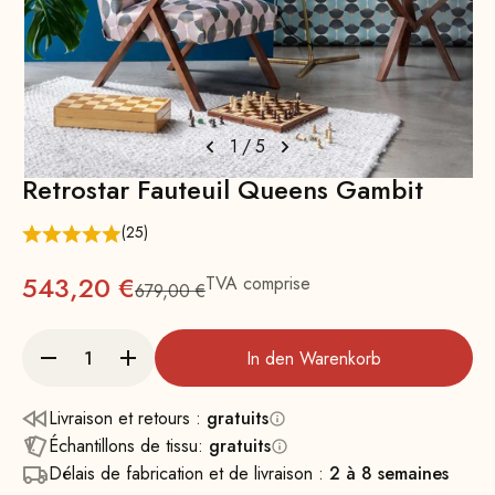
1
/
5
Retrostar Fauteuil Queens Gambit
(25)
Prix
543,20 €
TVA comprise
679,00 €
Prix normal : 679
In den Warenkorb
Livraison et retours :
gratuits
Échantillons de tissu:
gratuits
Délais de fabrication et de livraison :
2 à 8 semaines