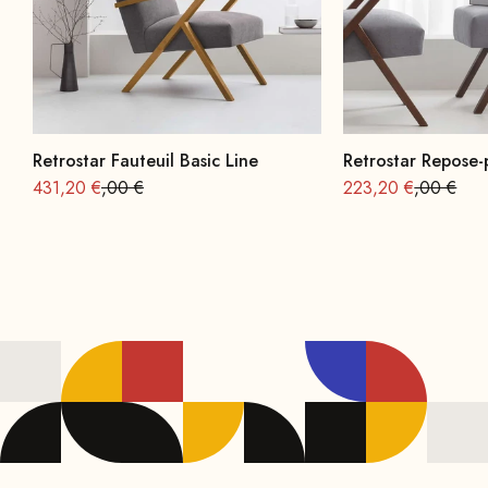
Retrostar Fauteuil Basic Line
Retrostar Repose-
Offre à partir de
Prix normal : 539
Offre à partir de
Prix norma
431,20 €
,00 €
223,20 €
,00 €