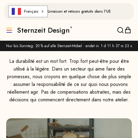
Aller au contenu
Français
Livraison et retours gratuits dans l'UE
Pourquoi nous misons sur le bois européen et un
Sternzeit Design
design durable
Traduction manquante : de.header.general.menu
Traducti
Trad
Nur bis Sonntag: 20 % auf alle Sternzeit-Möbel · endet in
1 d 11 h 37 m 22 s
La durabilité est un mot fort. Trop fort peut-être pour être
utilisé à la légère. Dans un secteur qui aime faire des
promesses, nous croyons en quelque chose de plus simple
: assumer la responsabilité de ce sur quoi nous pouvons
réellement agir. Pas de compensations abstraites, mais des
décisions qui commencent directement dans notre atelier.