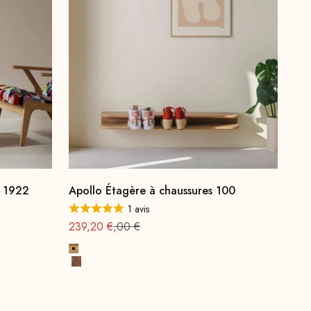
s 1922
Apollo Étagère à chaussures 100
1 avis
Offre à partir de
Prix normal : 299
239,20 €
,00 €
Bois de chêne, naturel
Bois de hêtre, teinté noyer