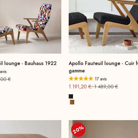
il lounge - Bauhaus 1922
Apollo Fauteuil lounge - Cuir 
gamme
avis
de
ormal
,00 €
17 avis
Offre à partir de
Prix normal
1.191,20 €
: 1 489,00 €
 teinté noyer
, naturel
Noir
Cognac Premium
20%