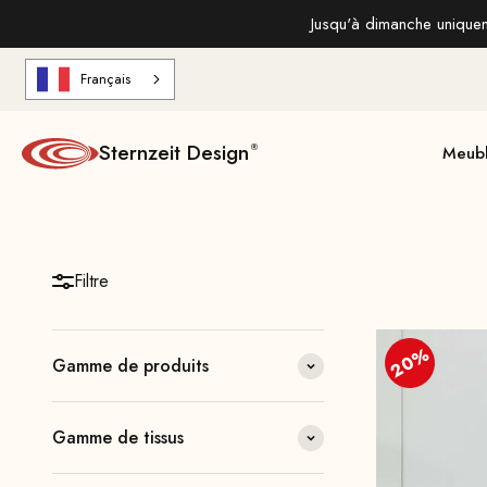
Aller au contenu
Jusqu'à dimanche uniqueme
Français
Sternzeit Design
Meub
Filtre
20%
Gamme de produits
Gamme de tissus