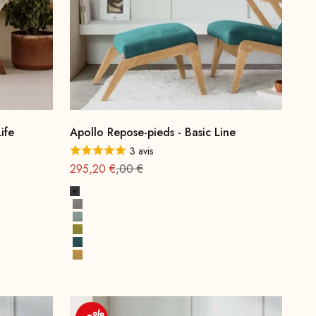
ife
Apollo Repose-pieds - Basic Line
3 avis
Offre à partir de
Prix normal : 369
295,20 €
,00 €
Gris foncé
Gris
Vert d'eau
Vert moutarde
Bleu Pétrole
Jaune