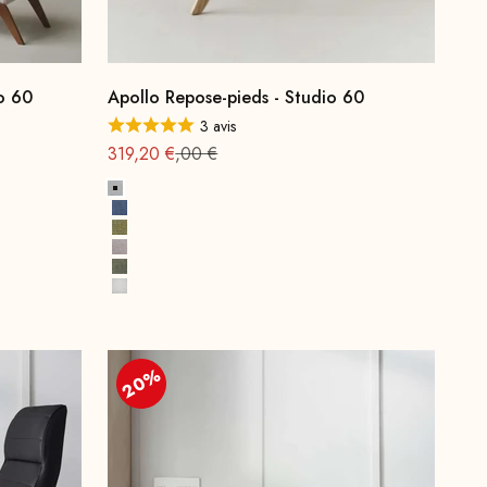
o 60
Apollo Repose-pieds - Studio 60
3 avis
Offre à partir de
Prix normal : 399
319,20 €
,00 €
Gris platine
Bleu indigo
Laiton Jaune
Retro Rosé
Palmiers verts
Miami Blanc
20%