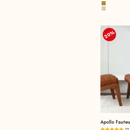
Terre cuite
Jaune soleil
Albâtre
20%
Apollo Fauteu
17 