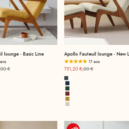
l lounge - Basic Line
Apollo Fauteuil lounge - New L
avis
17 avis
de
normal
Offre à partir de
Prix normal : 939
,00 €
751,20 €
,00 €
Gris roche
Bleu cobalt
Vert opale
e
Terre cuite
Jaune soleil
Albâtre