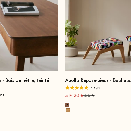
 - Bois de hêtre, teinté
Apollo Repose-pieds - Bauhau
3 avis
Offre à partir de
Prix normal : 399
vis
319,20 €
,00 €
de
Bois de hêtre, teinté noyer
Bois de chêne, naturel
ium
, teinté noyer