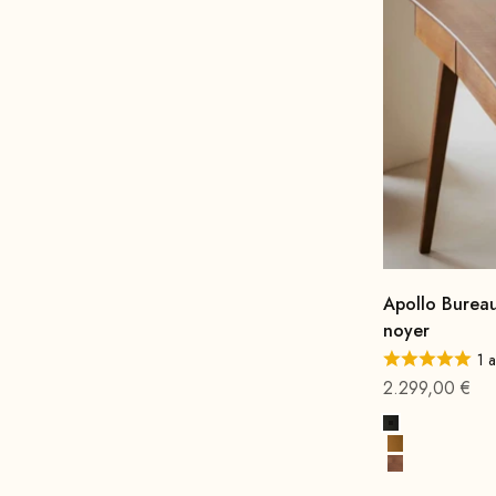
Apollo Bureau
noyer
1 a
Offre à partir 
2.299,00 €
Noir
Cognac Prem
Bois de hêtre