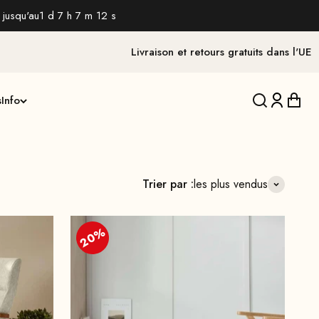
 jusqu'au
1 d 7 h 7 m 11 s
Livraison et retours gratuits dans l'UE
s
Info
Traduction 
Traducti
Tradu
Trier par :
les plus vendus
20%