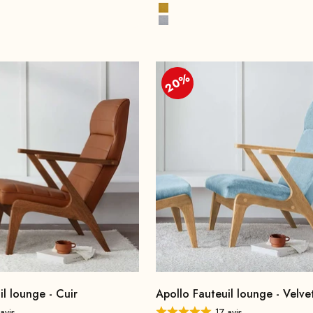
Bleu encre
Jaune moutarde
Gris pierre
20%
il lounge - Cuir
Apollo Fauteuil lounge - Velve
avis
17 avis