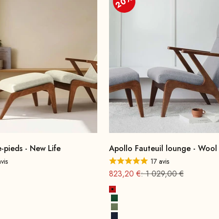
20%
-pieds - New Life
Apollo Fauteuil lounge - Wool
vis
17 avis
de
ormal : 399
Offre à partir de
Prix normal
823,20 €
: 1 029,00 €
Rouge feu
Vert feuille
Vert printanier