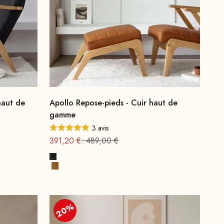
haut de
Apollo Repose-pieds - Cuir haut de
gamme
3 avis
Offre à partir de
Prix normal
391,20 €
: 489,00 €
Noir
Cognac Premium
20%