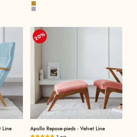
Bleu encre
Jaune moutarde
Gris pierre
20%
t Line
Apollo Repose-pieds - Velvet Line
3 avis