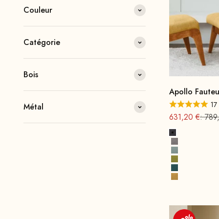
Couleur
Catégorie
Bois
Apollo Fauteui
17 
Métal
Offre à partir 
Prix 
631,20 €
: 789
Gris foncé
Gris
Vert d'eau
Vert moutard
Bleu Pétrole
Jaune