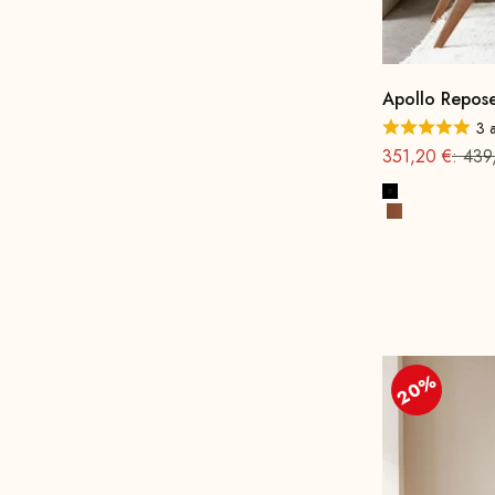
Apollo Repose
3 a
Offre à partir 
Prix 
351,20 €
: 439
Noir
Cognac
20%