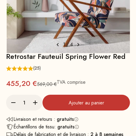
1
/
4
Retrostar Fauteuil Spring Flower Red
(25)
Prix
455,20 €
TVA comprise
569,00 €
Prix normal : 569
Ajouter au panier
Livraison et retours :
gratuits
Échantillons de tissu:
gratuits
Délais de fabrication et de livraison :
2 à 8 semaines