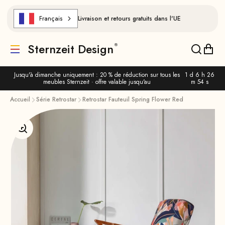
Aller au contenu
Français
Livraison et retours gratuits dans l'UE
Sternzeit Design
Traduction manquante : de.header.general.menu
Traducti
Trad
Jusqu'à dimanche uniquement : 20 % de réduction sur tous les
1 d 6 h 26
meubles Sternzeit · offre valable jusqu'au
m 53 s
Accueil
Série Retrostar
Retrostar Fauteuil Spring Flower Red
Agrandir l'image