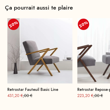
Ça pourrait aussi te plaire
20%
20%
20%
20%
Retrostar Fauteuil Basic Line
Retrostar Repose-
Offre à partir de
Prix normal : 539
Offre à partir de
Prix norma
431,20 €
,00 €
223,20 €
,00 €