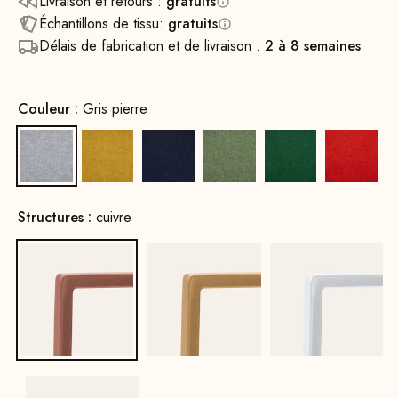
Livraison et retours :
gratuits
Échantillons de tissu:
gratuits
Délais de fabrication et de livraison :
2 à 8 semaines
Couleur :
Gris pierre
Gris pierre
Jaune moutarde
Bleu encre
Vert printanier
Vert feuille
Rouge 
Structures :
cuivre
cuivre
Or
Blanc