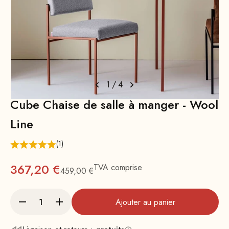
1
/
4
Cube Chaise de salle à manger - Wool
Line
(1)
Prix
367,20 €
TVA comprise
459,00 €
Prix normal
Ajouter au panier