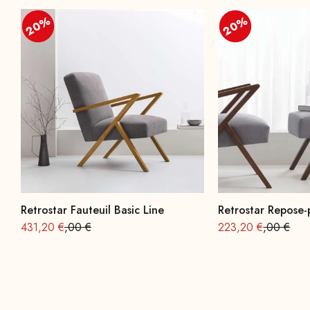
20%
20%
20%
20%
Retrostar Fauteuil Basic Line
Retrostar Repose-
Offre à partir de
Prix normal : 539
Offre à partir de
Prix norma
431,20 €
,00 €
223,20 €
,00 €