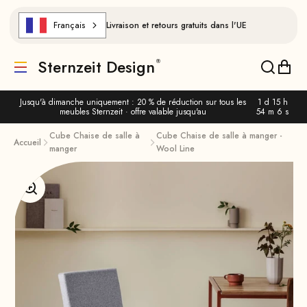
Aller au contenu
Français
Livraison et retours gratuits dans l'UE
Sternzeit Design
Traduction manquante : de.header.general.menu
Traducti
Trad
Jusqu'à dimanche uniquement : 20 % de réduction sur tous les
1 d 15 h
meubles Sternzeit · offre valable jusqu'au
54 m 5 s
Cube Chaise de salle à
Cube Chaise de salle à manger -
Accueil
manger
Wool Line
Agrandir l'image