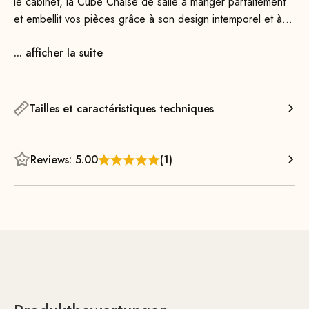
le cabinet, la Cube Chaise de salle à manger parfaitement
et embellit vos pièces grâce à son design intemporel et à
son élégance fonctionnelle.
... afficher la suite
Elle offre un excellent confort et, grâce à sa structure
aérienne, occupe très peu d'espace dans la pièce. En
effet, avec seulement 49 cm de largeur, elle est 6 cm plus
Tailles et caractéristiques techniques
étroite que sa grande sœur, la Cube Chaise 55. Son cadre
en acier épuré est solidement soudé et thermolaqué, ce qui
le rend extrêmement robuste. Grâce à sa suspension
Reviews: 5.00
(1)
métallique plate et à sa mousse de rembourrage haut de
gamme, l’assise offre un confort d’assise exceptionnel,
même lors de longues périodes en position assise ! Le
dossier épuré favorise une position assise agréablement
droite et apporte un confort supplémentaire.