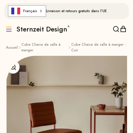
Aller au contenu
Français
Livraison et retours gratuits dans l'UE
Sternzeit Design
Traduction manquante : de.header.general.menu
Traducti
Trad
Cube Chaise de salle à
Cube Chaise de salle à manger -
Accueil
manger
Cuir
Agrandir l'image