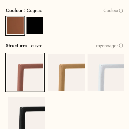
Couleur :
Cognac
Couleur
Cognac
Noir
Structures :
cuivre
rayonnages
cuivre
Or
Blanc
Noir