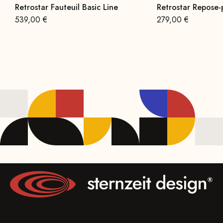
Retrostar Fauteuil Basic Line
Retrostar Repose-
Offre à partir de
Offre à partir de
539,00 €
279,00 €