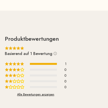
même lors de longues périodes en position assise ! Le
dossier épuré favorise une position assise agréablement
droite et apporte un confort supplémentaire.
Produktbewertungen
Basierend auf 1 Bewertung
1
0
0
0
0
Alle Bewertungen anzeigen