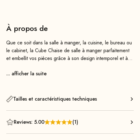
À propos de
Que ce soit dans la salle à manger, la cuisine, le bureau ou
le cabinet, la Cube Chaise de salle à manger parfaitement
et embellit vos pièces grâce à son design intemporel et à
son élégance fonctionnelle.
... afficher la suite
Elle offre un excellent confort et, grâce à sa structure
aérienne, occupe très peu d'espace dans la pièce. En
effet, avec seulement 49 cm de largeur, elle est 6 cm plus
Tailles et caractéristiques techniques
étroite que sa grande sœur, la Cube Chaise 55. Son cadre
en acier épuré est solidement soudé et thermolaqué, ce qui
le rend extrêmement robuste. Grâce à sa suspension
Reviews: 5.00
(1)
métallique plate et à sa mousse de rembourrage haut de
gamme, l’assise offre un confort d’assise exceptionnel,