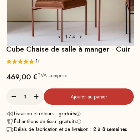
1
/
4
Cube Chaise de salle à manger - Cuir
(1)
Prix
469,00 €
TVA comprise
Ajouter au panier
Livraison et retours :
gratuits
Échantillons de tissu:
gratuits
Délais de fabrication et de livraison :
2 à 8 semaines