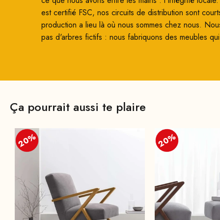
ce que nous avons entre les mains : l'intégrité locale
est certifié FSC, nos circuits de distribution sont court
production a lieu là où nous sommes chez nous. Nou
pas d'arbres fictifs : nous fabriquons des meubles qui
Ça pourrait aussi te plaire
20%
20%
20%
20%