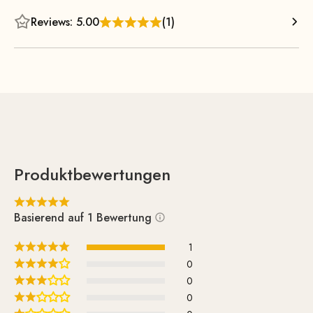
en acier épuré est solidement soudé et thermolaqué, ce qui
le rend extrêmement robuste. Grâce à sa suspension
Reviews: 5.00
(1)
métallique plate et à sa mousse de rembourrage haut de
gamme, l’assise offre un confort d’assise exceptionnel,
même lors de longues périodes en position assise ! Le
dossier épuré favorise une position assise agréablement
droite et apporte un confort supplémentaire.
Produktbewertungen
Basierend auf 1 Bewertung
1
0
0
0