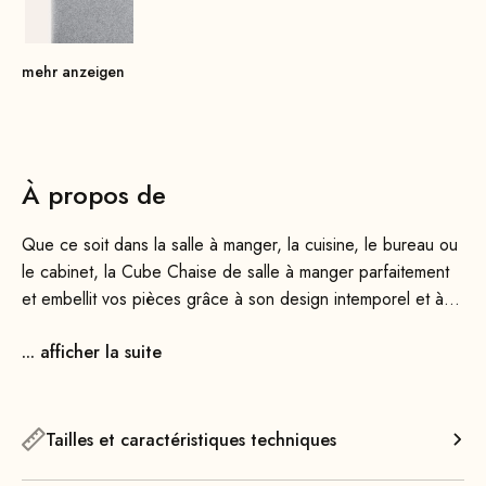
mehr anzeigen
À propos de
Que ce soit dans la salle à manger, la cuisine, le bureau ou
le cabinet, la Cube Chaise de salle à manger parfaitement
et embellit vos pièces grâce à son design intemporel et à
son élégance fonctionnelle.
... afficher la suite
Elle offre un excellent confort et, grâce à sa structure
aérienne, occupe très peu d'espace dans la pièce. En
effet, avec seulement 49 cm de largeur, elle est 6 cm plus
Tailles et caractéristiques techniques
étroite que sa grande sœur, la Cube Chaise 55. Son cadre