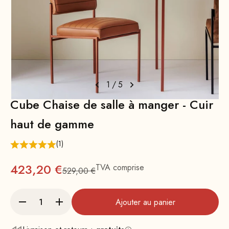
1
/
5
Cube Chaise de salle à manger - Cuir
haut de gamme
(1)
Prix
423,20 €
TVA comprise
529,00 €
Prix normal
Ajouter au panier