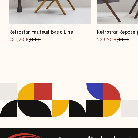
Retrostar Fauteuil Basic Line
Retrostar Repose-
Offre à partir de
Prix normal : 539
Offre à partir de
Prix norma
431,20 €
,00 €
223,20 €
,00 €