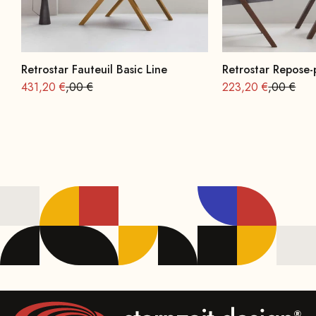
Retrostar Fauteuil Basic Line
Retrostar Repose-
Offre à partir de
Prix normal : 539
Offre à partir de
Prix norma
431,20 €
,00 €
223,20 €
,00 €