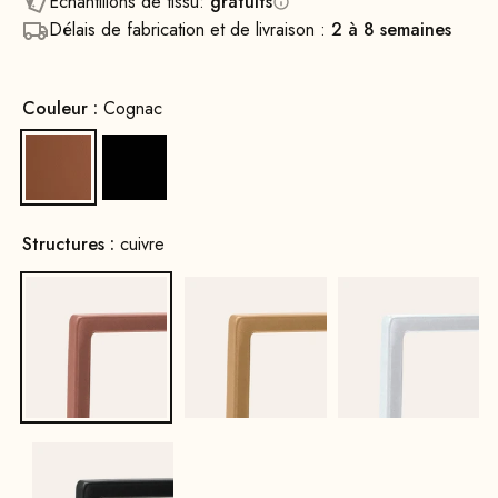
Échantillons de tissu:
gratuits
Délais de fabrication et de livraison :
2 à 8 semaines
Couleur :
Cognac
Cognac
Noir
Structures :
cuivre
cuivre
Or
Blanc