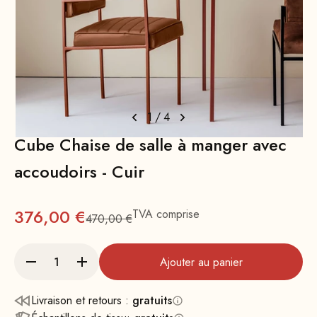
1
/
4
Cube Chaise de salle à manger avec
accoudoirs - Cuir
Prix
376,00 €
TVA comprise
470,00 €
Prix normal : 470
Ajouter au panier
Livraison et retours :
gratuits