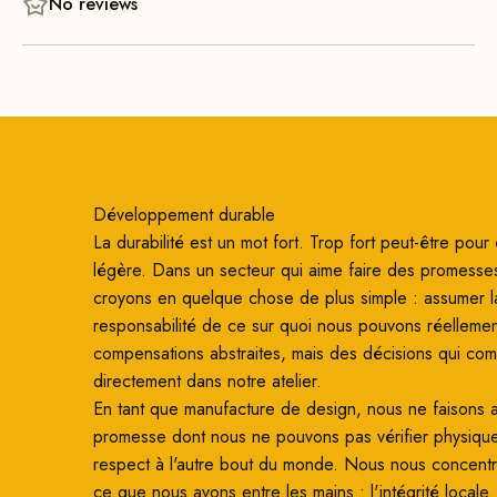
No reviews
thermolaqué, ce qui le rend extrêmement robuste. Grâce à
sa suspension métallique plate et à sa mousse de
rembourrage haut de gamme, l’assise offre un confort
d’assise exceptionnel, même lors d’une utilisation prolongée
! Le dossier épuré favorise une position assise
agréablement droite et apporte un confort supplémentaire.
Développement durable
La durabilité est un mot fort. Trop fort peut-être pour ê
légère. Dans un secteur qui aime faire des promesse
croyons en quelque chose de plus simple : assumer l
responsabilité de ce sur quoi nous pouvons réellemen
compensations abstraites, mais des décisions qui co
directement dans notre atelier.
En tant que manufacture de design, nous ne faisons
promesse dont nous ne pouvons pas vérifier physiqu
respect à l'autre bout du monde. Nous nous concentro
ce que nous avons entre les mains : l'intégrité locale