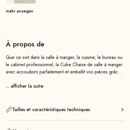
mehr anzeigen
À propos de
Que ce soit dans la salle à manger, la cuisine, le bureau ou
le cabinet professionnel, la Cube Chaise de salle à manger
avec accoudoirs parfaitement et embellit vos pièces grâce à
son design intemporel et à son élégance fonctionnelle.
... afficher la suite
Elle offre un excellent confort et, grâce à sa structure
aérienne, occupe très peu d'espace dans la pièce. En
effet, avec seulement 49 cm de largeur, elle est 6 cm plus
Tailles et caractéristiques techniques
étroite que sa grande sœur, la Cube Chaise 55.
Son cadre en acier épuré est solidement soudé et