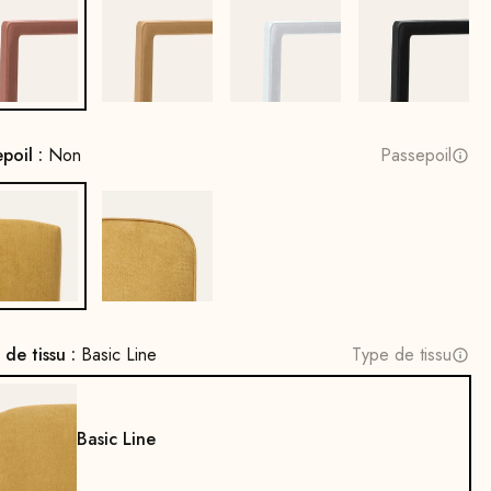
cuivre
Or
Blanc
Noir
epoil :
Non
Passepoil
Non
Oui
 de tissu :
Basic Line
Type de tissu
Basic Line