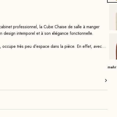
e cabinet professionnel, la Cube Chaise de salle à manger
on design intemporel et à son élégance fonctionnelle.
ne, occupe très peu d'espace dans la pièce. En effet, avec
a grande sœur, la Cube Chaise 55.
, ce qui le rend extrêmement robuste. Grâce à sa
mehr
t de gamme, l’assise offre un confort d’assise exceptionnel,
ise une position assise agréablement droite et apporte un