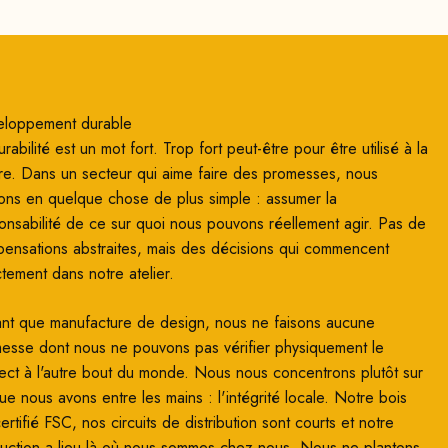
loppement durable
rabilité est un mot fort. Trop fort peut-être pour être utilisé à la
re. Dans un secteur qui aime faire des promesses, nous
ons en quelque chose de plus simple : assumer la
onsabilité de ce sur quoi nous pouvons réellement agir. Pas de
ensations abstraites, mais des décisions qui commencent
ctement dans notre atelier.
ant que manufacture de design, nous ne faisons aucune
esse dont nous ne pouvons pas vérifier physiquement le
ect à l'autre bout du monde. Nous nous concentrons plutôt sur
ue nous avons entre les mains : l'intégrité locale. Notre bois
ertifié FSC, nos circuits de distribution sont courts et notre
uction a lieu là où nous sommes chez nous. Nous ne plantons