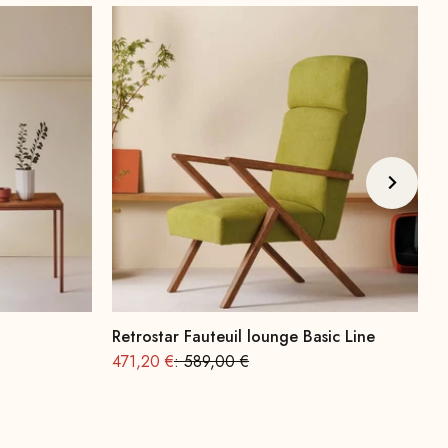
Retrostar Fauteuil lounge Basic Line
A
Offre à partir de
Prix normal
O
471,20 €
: 589,00 €
6