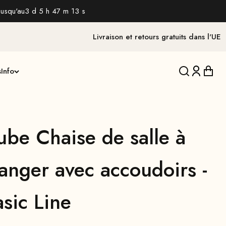
jusqu'au
3 d 5 h 47 m 12 s
Livraison et retours gratuits dans l'UE
s
Info
Traduction 
Traducti
Tradu
ube Chaise de salle à
anger avec accoudoirs -
sic Line