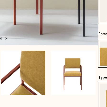
Pass
4
Type