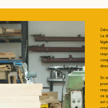
Déve
La du
légè
croy
resp
comp
dire
En t
prom
resp
ce q
est c
prod