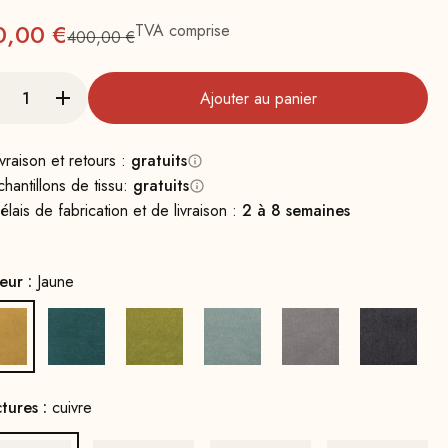
x
0,00 €
TVA comprise
400,00 €
Prix normal : 400
Ajouter au panier
ivraison et retours :
gratuits
chantillons de tissu:
gratuits
élais de fabrication et de livraison :
2 à 8 semaines
eur :
Jaune
Jaune
Bleu Pétrole
Vert moutarde
Vert d'eau
Gris
Gris fon
ctures :
cuivre