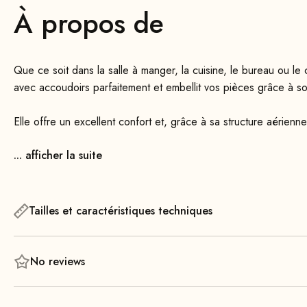
À propos de
Que ce soit dans la salle à manger, la cuisine, le bureau ou l
avec accoudoirs parfaitement et embellit vos pièces grâce à s
Elle offre un excellent confort et, grâce à sa structure aérien
seulement 49 cm de largeur, elle est 6 cm plus étroite que s
... afficher la suite
Son cadre en acier épuré est solidement soudé et thermolaqué
suspension métallique plate et à sa mousse de rembourrage hau
même lors d’une utilisation prolongée ! Le dossier épuré favor
Tailles et caractéristiques techniques
confort supplémentaire.
No reviews