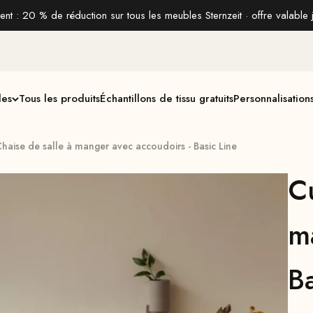
t : 20 % de réduction sur tous les meubles Sternzeit · offre valable 
les
Tous les produits
Échantillons de tissu gratuits
Personnalisation
haise de salle à manger avec accoudoirs - Basic Line
C
m
Ba