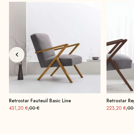
Retrostar Fauteuil Basic Line
Retrostar Re
Offre à partir de
Prix normal : 539
Offre à partir
Prix
431,20 €
,00 €
223,20 €
,00