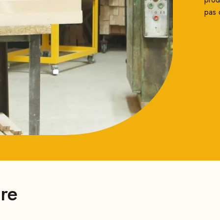
pas 
ire