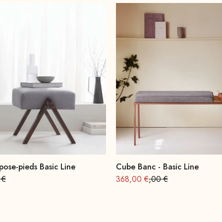
pose-pieds Basic Line
Cube Banc - Basic Line
 de
 normal : 279
Offre à partir de
Prix normal : 460
 €
368,00 €
,00 €