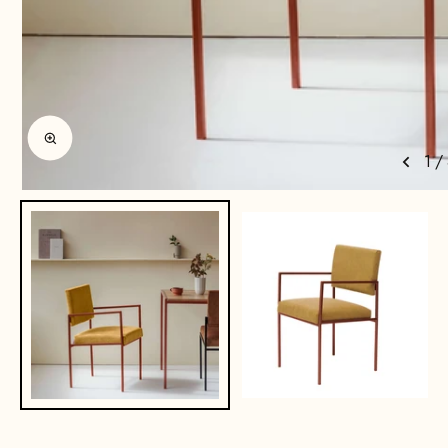
Agrandir l'image
1
/