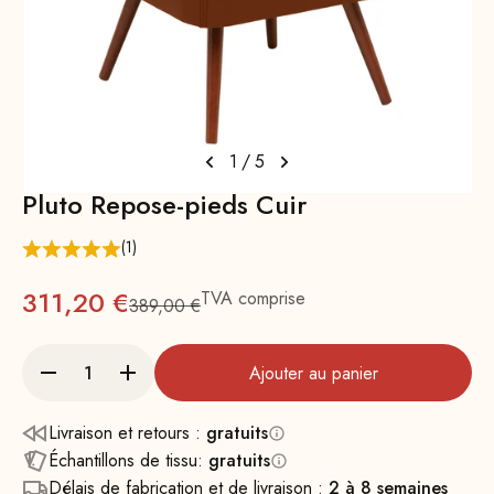
1
/
5
Pluto Repose-pieds Cuir
(1)
Prix
311,20 €
TVA comprise
389,00 €
Prix normal
Ajouter au panier
Livraison et retours :
gratuits
Échantillons de tissu:
gratuits
Délais de fabrication et de livraison :
2 à 8 semaines