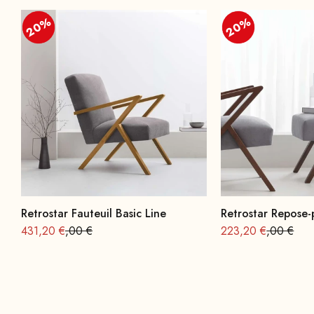
20%
20%
20%
20%
Retrostar Fauteuil Basic Line
Retrostar Repose-
Offre à partir de
Prix normal : 539
Offre à partir de
Prix norma
431,20 €
,00 €
223,20 €
,00 €