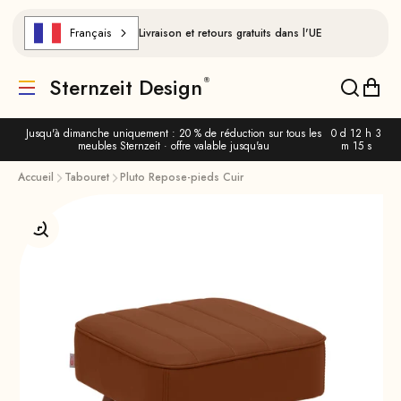
Aller au contenu
Français
Livraison et retours gratuits dans l'UE
Sternzeit Design
Traduction manquante : de.header.general.menu
Traducti
Trad
Jusqu'à dimanche uniquement : 20 % de réduction sur tous les
0 d 12 h 3
meubles Sternzeit · offre valable jusqu'au
m 15 s
Accueil
Tabouret
Pluto Repose-pieds Cuir
Agrandir l'image