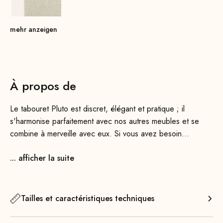
mehr anzeigen
À propos de
Le tabouret Pluto est discret, élégant et pratique ; il
s'harmonise parfaitement avec nos autres meubles et se
combine à merveille avec eux. Si vous avez besoin
d'espace supplémentaire, vous pouvez assembler plusieurs
... afficher la suite
tabourets, par exemple avec notre Pluto Banc. Disponibles
en plusieurs couleurs, ils apportent une touche originale à
votre intérieur.
Tailles et caractéristiques techniques
Grâce à son design épuré, ce tabouret s'intègre
parfaitement à tous les intérieurs, que ce soit dans le salon,