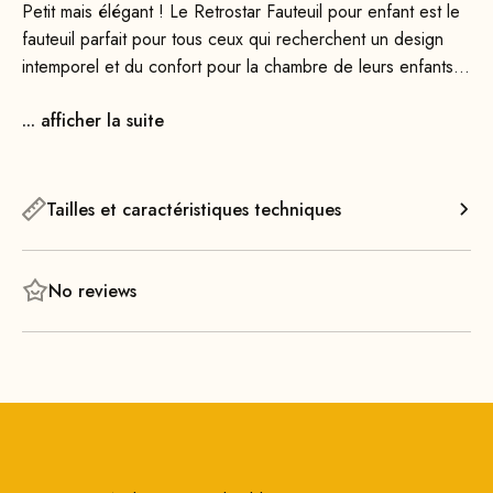
Petit mais élégant ! Le Retrostar Fauteuil pour enfant est le
fauteuil parfait pour tous ceux qui recherchent un design
intemporel et du confort pour la chambre de leurs enfants.
Grâce à ses lignes épurées, ce fauteuil sublime n'importe
... afficher la suite
quel intérieur. Disponible en plusieurs variations, son design
épuré et clair fait qu'il prend peu de place visuellement –
idéal donc aussi pour les petites pièces.
Tailles et caractéristiques techniques
Un grand confort d'assise, de beaux accoudoirs en bois
massif et une multitude de couleurs vives font de ce fauteuil
un véritable accroche-regard pour petits et grands.
No reviews
D'ailleurs, nos amis à quatre pattes adorent aussi notre
série Retrostar pour enfants.