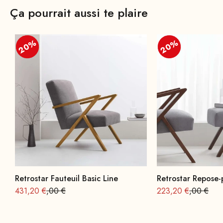
Ça pourrait aussi te plaire
20%
20%
20%
20%
Retrostar Fauteuil Basic Line
Retrostar Repose-
Offre à partir de
Prix normal : 539
Offre à partir de
Prix norma
431,20 €
,00 €
223,20 €
,00 €