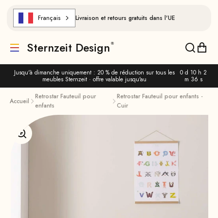
Aller au contenu
Français
Livraison et retours gratuits dans l'UE
Sternzeit Design
Traduction manquante : de.header.general.menu
Traducti
Trad
Jusqu'à dimanche uniquement : 20 % de réduction sur tous les
0 d 10 h 2
meubles Sternzeit · offre valable jusqu'au
m 35 s
Retrostar Fauteuil pour
Retrostar Fauteuil pour enfants -
Accueil
enfants
Cuir
Agrandir l'image