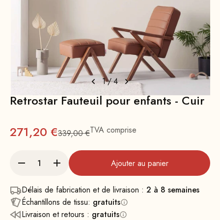
1
/
4
Retrostar Fauteuil pour enfants - Cuir
Prix
271,20 €
TVA comprise
339,00 €
Prix normal : 339
Ajouter au panier
Délais de fabrication et de livraison :
2 à 8 semaines
Échantillons de tissu:
gratuits
Livraison et retours :
gratuits