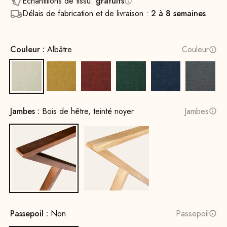
Échantillons de tissu:
gratuits
Délais de fabrication et de livraison :
2 à 8 semaines
Couleur :
Albâtre
Couleur
Albâtre
Jaune soleil
Terre cuite
Vert opale
Bleu cobalt
Gris ro
Jambes :
Bois de hêtre, teinté noyer
Jambes
Bois de hêtre, teinté noyer
Bois de chêne, naturel
Passepoil :
Non
Passepoil