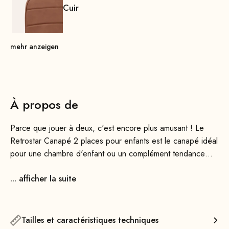
Cuir
mehr anzeigen
À propos de
Parce que jouer à deux, c'est encore plus amusant ! Le
Retrostar Canapé 2 places pour enfants est le canapé idéal
pour une chambre d'enfant ou un complément tendance
pour le salon. Grâce à ses lignes intemporelles, le canapé
... afficher la suite
2 places Retrostar pour enfants met en valeur n'importe
quel intérieur. Disponible en plusieurs couleurs et versions,
son design épuré et sobre lui permet en outre de paraître
moins encombrant, ce qui le rend idéal pour les petites
Tailles et caractéristiques techniques