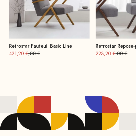
Retrostar Fauteuil Basic Line
Retrostar Repose-
Offre à partir de
Prix normal : 539
Offre à partir de
Prix norma
431,20 €
,00 €
223,20 €
,00 €