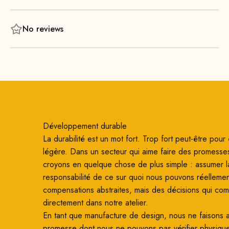
pièces.
Un grand confort d'assise, de beaux accoudoirs en bois
No reviews
massif et une multitude de couleurs vives font de ce canapé
un véritable accroche-regard pour tous. Le canapé est en
outre très stable et, selon le modèle, très facile à nettoyer.
D'ailleurs, les animaux de compagnie se sentent eux aussi
très à l'aise sur la gamme Retrostar pour enfants.
Développement durable
La durabilité est un mot fort. Trop fort peut-être pour ê
légère. Dans un secteur qui aime faire des promesse
croyons en quelque chose de plus simple : assumer l
responsabilité de ce sur quoi nous pouvons réellemen
compensations abstraites, mais des décisions qui co
directement dans notre atelier.
En tant que manufacture de design, nous ne faisons
promesse dont nous ne pouvons pas vérifier physiqu