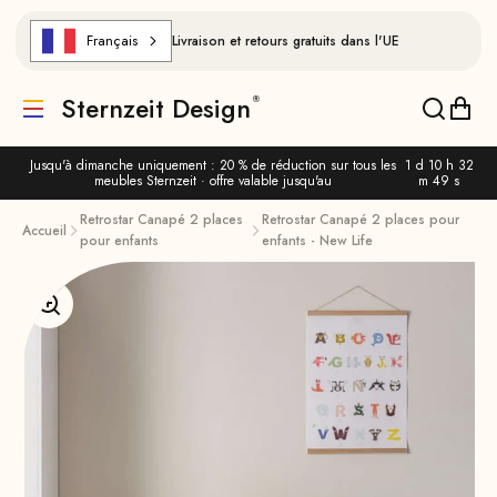
Aller au contenu
Français
Livraison et retours gratuits dans l'UE
Sternzeit Design
Traduction manquante : de.header.general.menu
Traducti
Trad
Jusqu'à dimanche uniquement : 20 % de réduction sur tous les
1 d 10 h 32
meubles Sternzeit · offre valable jusqu'au
m 48 s
Retrostar Canapé 2 places
Retrostar Canapé 2 places pour
Accueil
pour enfants
enfants - New Life
Agrandir l'image