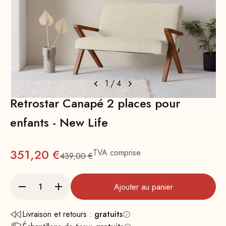
1
/
4
Retrostar Canapé 2 places pour
enfants - New Life
Prix
351,20 €
TVA comprise
439,00 €
Prix normal
Ajouter au panier
Livraison et retours :
gratuits