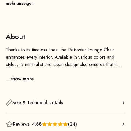
mehr anzeigen
About
Thanks to its timeless lines, the Retrostar Lounge Chair
enhances every interior. Available in various colors and
styles, its minimalist and clean design also ensures that it
takes up very little visual space—making it ideal for smaller
... show more
rooms as well.
With its generously padded, slightly curved seat and
backrest, which features steel springs, the Retrostar Lounge
Size & Technical Details
Chair optimal comfort. Thanks to the seat that slopes slightly
backward, a comfortable reclined sitting position is
guaranteed. The extended backrest, which is slightly tilted
Reviews: 4.88
(24)
forward at the head area, offers a great sitting position with