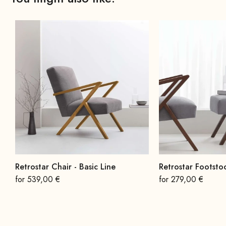
Retrostar Chair - Basic Line
Retrostar Footstoo
On sale
On sale
for 539,00 €
for 279,00 €