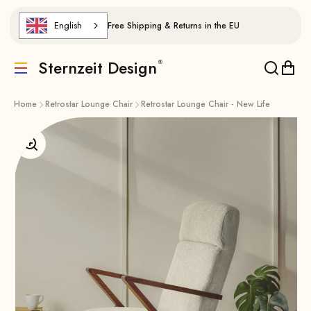
Skip to content
English
Free Shipping & Returns in the EU
Sternzeit Design
Translation missing: de.header.general.menu
Translat
Trans
Home
Retrostar Lounge Chair
Retrostar Lounge Chair - New Life
Enlarge image