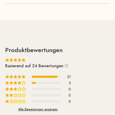
good head support and is therefore also ideal for longer
breaks.
The slim, tapered armrests provide a charming contrast.
These are meticulously handcrafted from solid wood and
are a true delight to the touch.
Produktbewertungen
Basierend auf 24 Bewertungen
21
3
0
0
0
Alle Bewertungen anzeigen