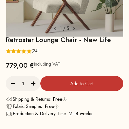
1
/
5
Retrostar Lounge Chair - New Life
(24)
779,00 €
including VAT
Add to Cart
Shipping & Returns:
Free
Fabric Samples:
Free
Production & Delivery Time:
2–8 weeks