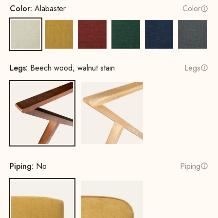
Color:
Alabaster
Color
Alabaster
Sun yellow
Terracotta
Opal Green
Cobalt Blue
Rock G
Legs:
Beech wood, walnut stain
Legs
Beech wood, walnut stain
Oak, natural
Piping:
No
Piping
No
Yes