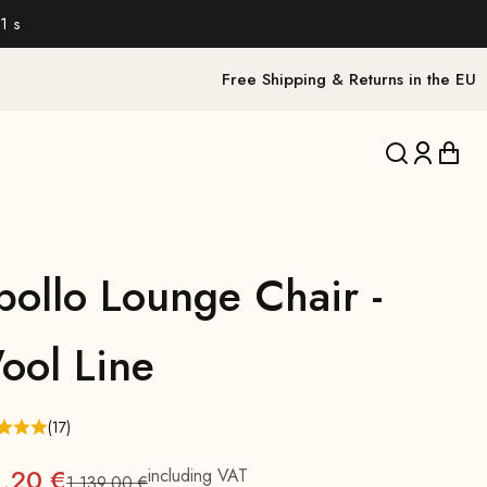
0 s
Free Shipping & Returns in the EU
Translation 
Translat
Trans
pollo Lounge Chair -
ool Line
(17)
1,20 €
including VAT
1.139,00 €