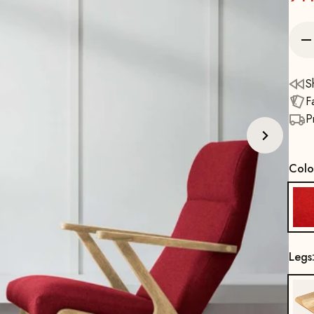
S
F
P
Colo
Legs