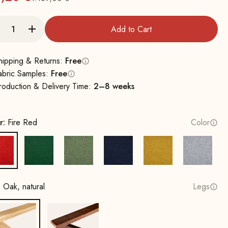
Regular
Add to Cart
hipping & Returns:
Free
abric Samples:
Free
roduction & Delivery Time:
2–8 weeks
r:
Fire Red
Color
Fire Red
Leaf green
Spring Green
Ink Blue
Mustard Yellow
Stone G
:
Oak, natural
Legs