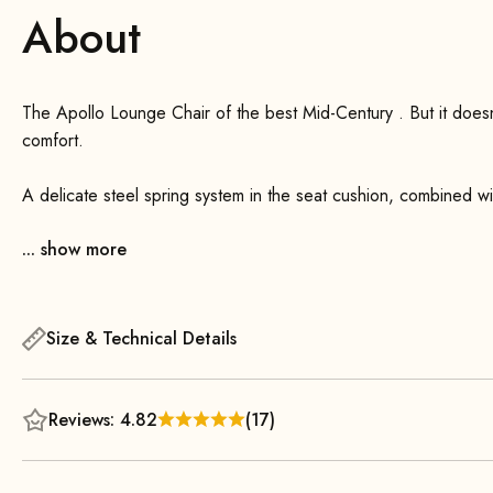
About
The Apollo Lounge Chair of the best Mid-Century . But it doesn
comfort.
A delicate steel spring system in the seat cushion, combined w
slim upholstery, ensures optimal comfort. The elegantly shaped
... show more
sanded into shape one by one. They harmonize perfectly with t
Available in various colors and styles, the Apollo Lounge Chair a
companion to it. Whether in a modern living room, a cozy readin
Size & Technical Details
catching focal point and invites you to linger. Its timeless desi
furniture that retains its appeal even after many years.
Reviews: 4.82
(17)