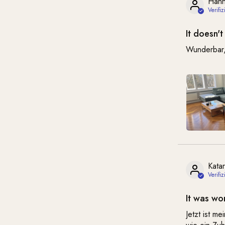
Hann
It doesn'
Wunderbar,
Katar
It was wor
Jetzt ist m