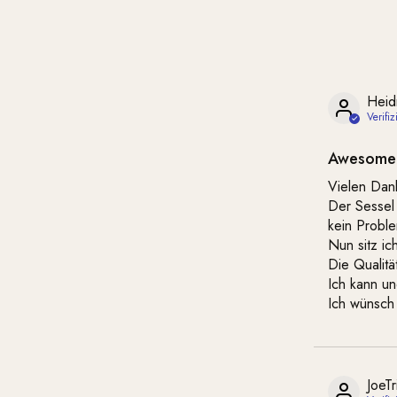
Heid
Awesome
Vielen Dank
Der Sessel 
kein Probl
Nun sitz ic
Die Qualität
Ich kann u
Ich wünsch 
JoeTr