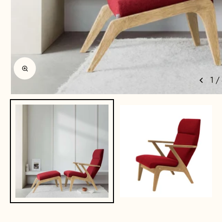
Enlarge image
1
/