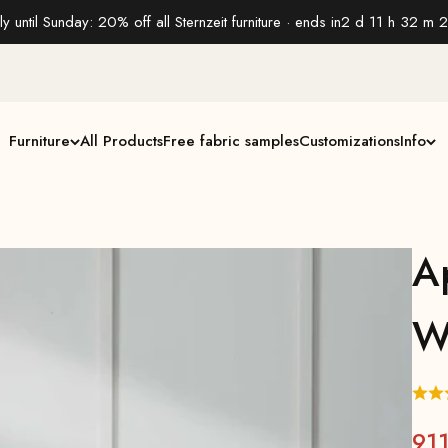
y until Sunday: 20% off all Sternzeit furniture · ends in
2 d 11 h 32 m 2
Furniture
All Products
Free fabric samples
Customizations
Info
A
W
91