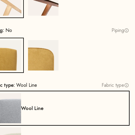
Oak, natural
Beech wood, walnut stain
ng:
No
Piping
No
Yes
ic type:
Wool Line
Fabric type
Wool Line