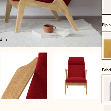
Pipi
4
Fabr