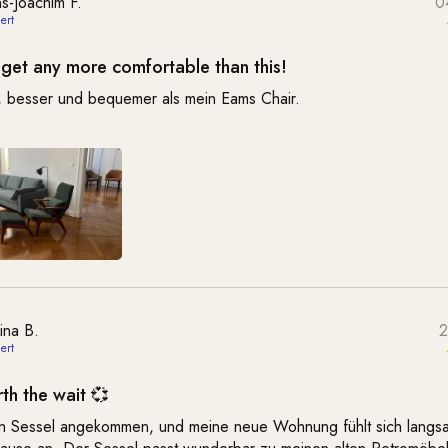
s-Joachim F.
0
t get any more comfortable than this!
 besser und bequemer als mein Eams Chair.
ina B.
2
th the wait 💞
ein Sessel angekommen, und meine neue Wohnung fühlt sich langsa