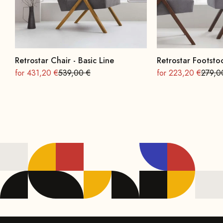
Retrostar Chair - Basic Line
Retrostar Footstoo
On sale
Regular
On sale
Regula
for 431,20 €
539,00 €
for 223,20 €
279,0