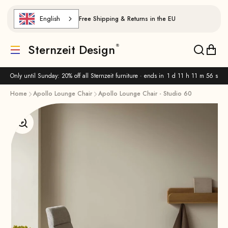
Skip to content
English
Free Shipping & Returns in the EU
Sternzeit Design
Translation missing: de.header.general.menu
Translat
Trans
Only until Sunday: 20% off all Sternzeit furniture · ends in
1 d 11 h 11 m 56 s
Home
Apollo Lounge Chair
Apollo Lounge Chair - Studio 60
Enlarge image