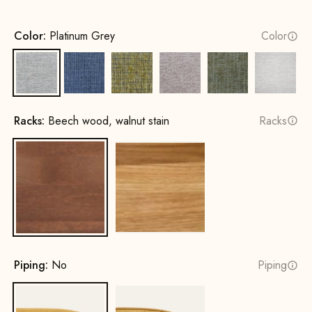
Color:
Platinum Grey
Color
Platinum Grey
Indigo Blue
Brass Yellow
Retro Rosé
Green Palm Tree
Miami W
Racks:
Beech wood, walnut stain
Racks
Beech wood, walnut stain
Oak, natural
Piping:
No
Piping