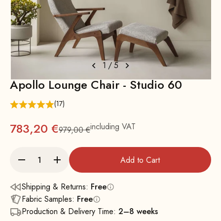
1
/
5
Apollo Lounge Chair - Studio 60
(17)
783,20 €
including VAT
979,00 €
Regular
Add to Cart
Shipping & Returns:
Free
Fabric Samples:
Free
Production & Delivery Time:
2–8 weeks