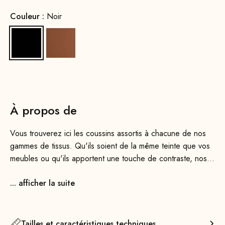
Couleur :
Noir
Noir
Cognac
À propos de
Vous trouverez ici les coussins assortis à chacune de nos
gammes de tissus. Qu'ils soient de la même teinte que vos
meubles ou qu'ils apportent une touche de contraste, nos
coussins sont parfaits comme petits oreillers ou pour
... afficher la suite
décorer vos lits, canapés ou fauteuils.
Tous les coussins sont confectionnés avec une fermeture
éclair dissimulée et sont bien sûr livrés avec leur
Tailles et caractéristiques techniques