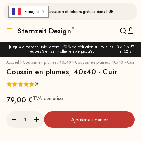
Aller au contenu
Français
Livraison et retours gratuits dans l'UE
Sternzeit Design
Traduction manquante : de.header.general.menu
Traducti
Trad
Jusqu'à dimanche uniquement : 20 % de réduction sur tous les
3 d 1 h 57
meubles Sternzeit · offre valable jusqu'au
m 52 s
1
/
0
Accueil
Coussin en plumes, 40x40
Coussin en plumes, 40x40 - Cuir
Coussin en plumes, 40x40 - Cuir
Agrandir l'image
(5)
Prix
79,00 €
TVA comprise
Ajouter au panier