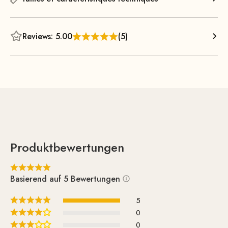
rembourrage. À propos des coussins intérieurs : ils sont
garnis à 100 % de plumes et recouverts d’une housse en
coton 100
Reviews: 5.00
(5)
, de couleur blanc pur. Tous les coussins intérieurs sont
certifiés STANDARD 100 by OEKO-TEX® et lavables à 40
°C. Bien entendu, ils ne proviennent pas de plumes
arrachées à des oiseaux vivants.
Produktbewertungen
Basierend auf 5 Bewertungen
5
0
0