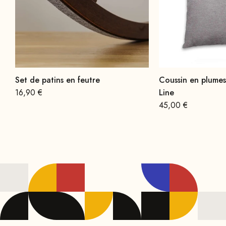
Set de patins en feutre
Coussin en plumes
Prix
16,90 €
Line
Prix
45,00 €