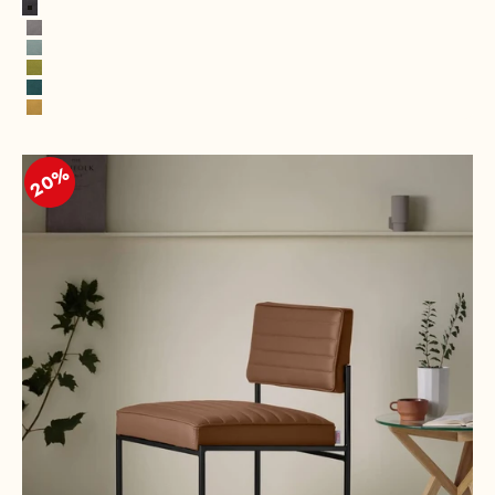
Gris foncé
Gris
Vert d'eau
Vert moutarde
Bleu Pétrole
Jaune
20%