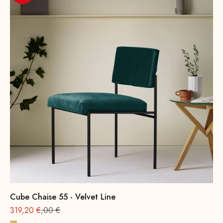
Cube Chaise 55 - Velvet Line
Offre à partir de
Prix normal : 399
319,20 €
,00 €