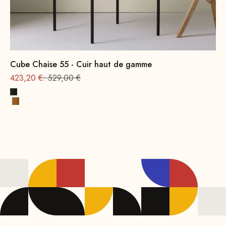
Cube Chaise 55 - Cuir haut de gamme
Prix
Prix normal
423,20 €
: 529,00 €
Noir
Cognac Premium