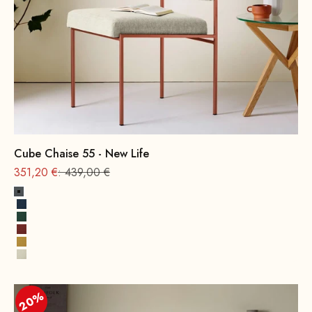
Cube Chaise 55 - New Life
Offre à partir de
Prix normal
351,20 €
: 439,00 €
Gris roche
Bleu cobalt
Vert opale
Terre cuite
Jaune soleil
Albâtre
20%