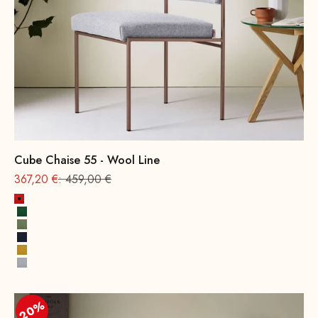
Cube Chaise 55 - Wool Line
Offre à partir de
Prix normal
367,20 €
: 459,00 €
Rouge feu
Vert feuille
Vert printanier
Bleu encre
Jaune moutarde
Gris pierre
20%