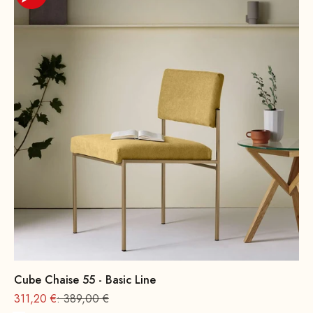
Cube Chaise 55 - Basic Line
Offre à partir de
Prix normal
311,20 €
: 389,00 €