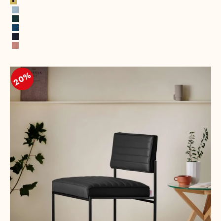
Jaune citron
Bleu glacé
Vert chasseur
Bleu royal
Bleu marine
Rose
20%