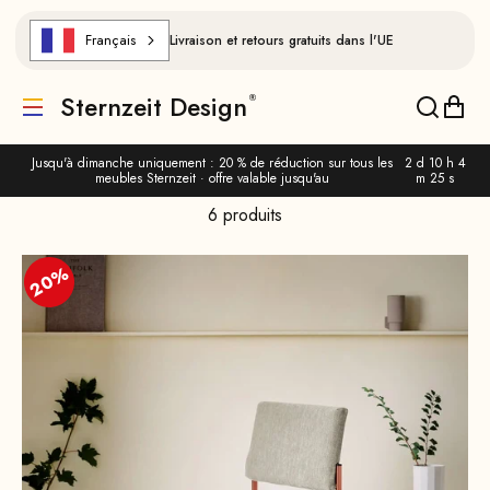
Aller au contenu
Français
Livraison et retours gratuits dans l'UE
Sternzeit Design
Traduction manquante : de.header.general.menu
Traducti
Trad
Jusqu'à dimanche uniquement : 20 % de réduction sur tous les
2 d 10 h 4
meubles Sternzeit · offre valable jusqu'au
m 24 s
6 produits
20%