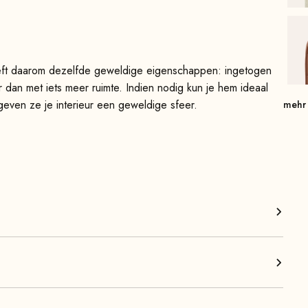
heeft daarom dezelfde geweldige eigenschappen: ingetogen
ar dan met iets meer ruimte. Indien nodig kun je hem ideaal
 geven ze je interieur een geweldige sfeer.
mehr
eur, of het nu in de woonkamer, slaapkamer, kinderkamer,
 kunt hem gebruiken als extra zitplaats bij gezellige
der tintje te geven.
hoog zitcomfort en uitzonderlijke stabiliteit. De prachtige
en het ontwerp een luchtiger uiterlijk en nemen visueel
leverd en is dus direct klaar voor gebruik.