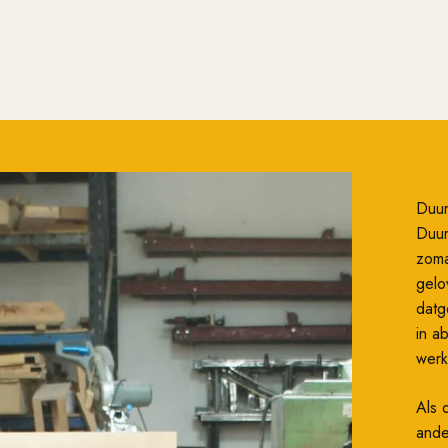
Duu
Duur
zoma
gelo
datg
in a
werk
Als 
ande