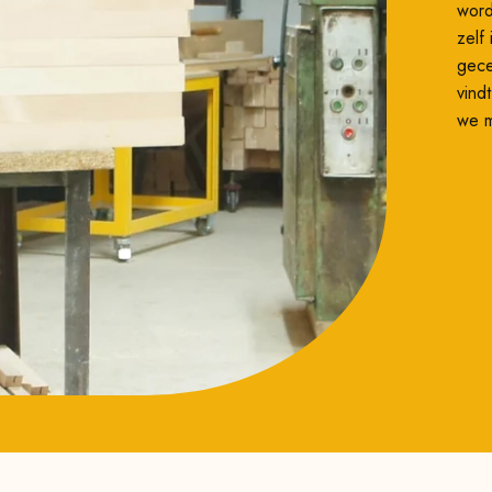
word
zelf
gece
vind
we m