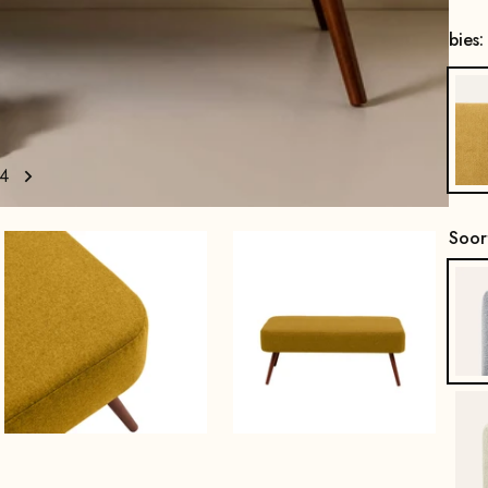
bies
4
Soor