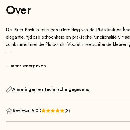
Over
De Pluto Bank in feite een uitbreiding van de Pluto-kruk en 
elegantie, tijdloze schoonheid en praktische functionaliteit, ma
combineren met de Pluto-kruk. Vooral in verschillende kleuren
Dankzij het slanke ontwerp past de bank naadloos in elk interi
... meer weergeven
kantoor of hal is – deze veelzijdige bank past altijd perfect. Je
bijeenkomsten of als stijlvol accessoire om je ruimte een bijzon
De stevige constructie en de zachte bekleding zorgen voor een 
Afmetingen en technische gegevens
massief houten poten, die naar beneden toe taps toelopen, gev
weinig ruimte in beslag. De Pluto Bank volledig gemonteerd ge
Reviews: 5.00
(3)