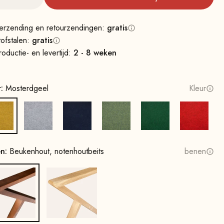
erzending en retourzendingen:
gratis
tofstalen:
gratis
roductie- en levertijd:
2 - 8 weken
r:
Mosterdgeel
Kleur
Mosterdgeel
Steengrijs
Inktblauw
Lentegroen
Bladgroen
Vuurroo
en:
Beukenhout, notenhoutbeits
benen
Beukenhout, notenhoutbeits
Eikenhout, naturel