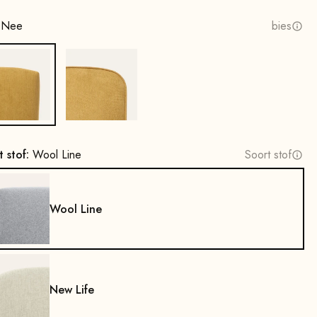
:
Nee
bies
Nee
Ja
t stof:
Wool Line
Soort stof
Wool Line
New Life