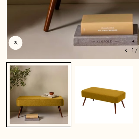
Afbeelding vergroten
1
/