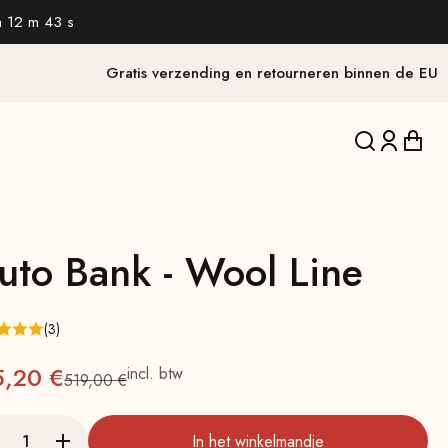
h 12 m 41 s
Gratis verzending en retourneren binnen de EU
Vertaling on
Vertalin
Verta
luto Bank - Wool Line
(3)
nbieding
5,20 €
incl. btw
519,00 €
Normale
In het winkelmandje