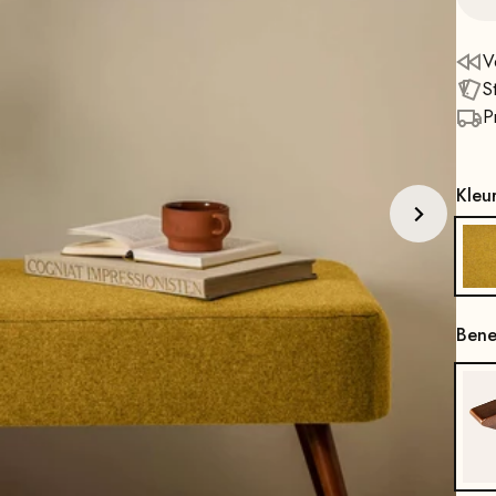
V
S
P
Kleu
Ben