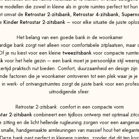
 modellen die zowel in kleine als in grote ruimtes perfect tot hun
nt omvat de
Retrostar 2-zitsbank
,
Retrostar 4-zitsbank
,
Superno
de
Kinder Retrostar 2-zitsbank
– voor elke situatie de juiste oplo
Het belang van een goede bank in de woonkamer
dige bank zorgt niet alleen voor comfortabele zitplaatsen, maar d
Of je nu kiest voor een kleine
tweezitsbank
voor compacte ruimtes
nk
voor het hele gezin – een bank moet je persoonlijke stijl weers
jkertijd praktisch nut bieden. Comfort, duurzaamheid en design zijn 
de factoren die je woonkamer omtoveren tot een plek waar je je 
 in werk- of ontvangstruimtes zorgt de juiste bank voor een profe
uitnodigende sfeer.
Retrostar 2-zitsbank: comfort in een compacte vorm
star 2-zitsbank
combineert een tijdloos ontwerp met optimaal zitc
 zitting en de licht hellende rugleuning zorgen voor een aangenam
e smalle, handgemaakte armleuningen van massief hout het elegan
eze bank past perfect in kleinere ruimtes, zonder dat dit ten kos