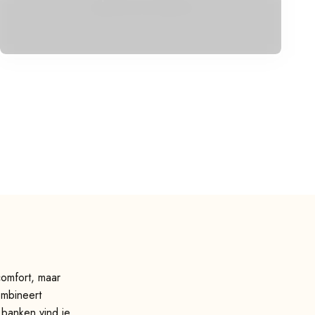
comfort, maar
ombineert
 banken vind je