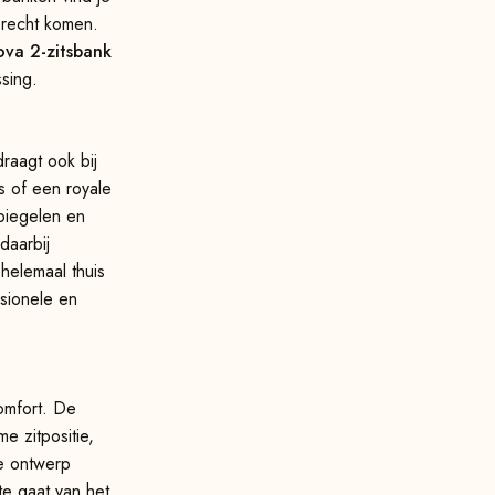
 recht komen.
va 2-zitsbank
ssing.
raagt ook bij
 of een royale
piegelen en
daarbij
helemaal thuis
ssionele en
omfort. De
e zitpositie,
te ontwerp
te gaat van het