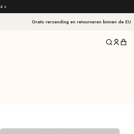
4 s
Gratis verzending en retourneren binnen de EU
Vertaling on
Vertalin
Verta
Supernova 2-zitsbank