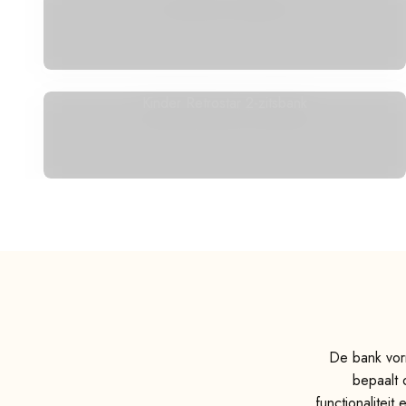
Kinder Retrostar 2-zitsbank
De bank vorm
bepaalt 
functionalitei