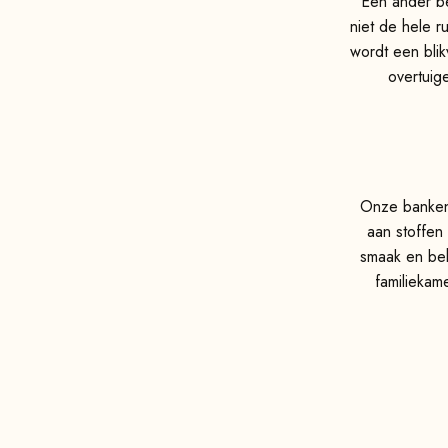
Een ander be
niet de hele r
wordt een bli
overtuig
Onze banken 
aan stoffen
smaak en beh
familiekam