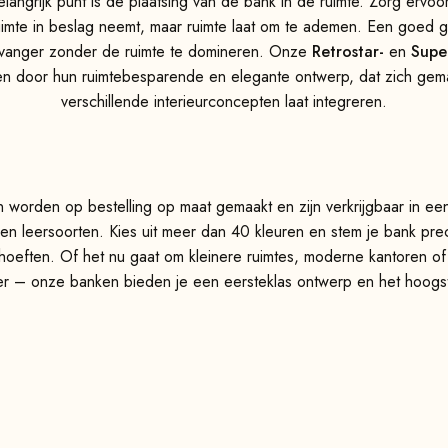
langrijk punt is de plaatsing van de bank in de ruimte. Zorg ervoo
uimte in beslag neemt, maar ruimte laat om te ademen. Een goed g
kvanger zonder de ruimte te domineren. Onze
Retrostar-
en
Supe
en door hun ruimtebesparende en elegante ontwerp, dat zich gemak
verschillende interieurconcepten laat integreren.
worden op bestelling op maat gemaakt en zijn verkrijgbaar in ee
 en leersoorten. Kies uit meer dan 40 kleuren en stem je bank prec
oeften. Of het nu gaat om kleinere ruimtes, moderne kantoren of
er – onze banken bieden je een eersteklas ontwerp en het hoogs