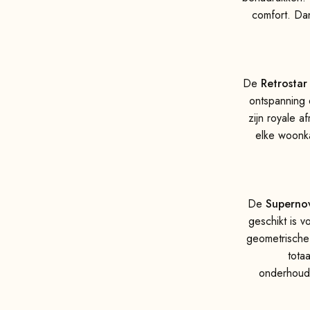
comfort. Dan
De
Retrostar
ontspanning 
zijn royale a
elke woonka
De
Supernov
geschikt is v
geometrische 
tota
onderhouds