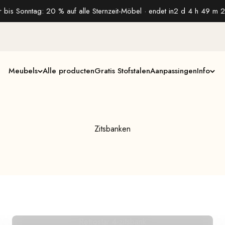
 bis Sonntag: 20 % auf alle Sternzeit-Möbel · endet in
2 d 4 h 49 m 2
Meubels
Alle producten
Gratis Stofstalen
Aanpassingen
Info
Zitsbanken
Retrostar 4-zitsbank