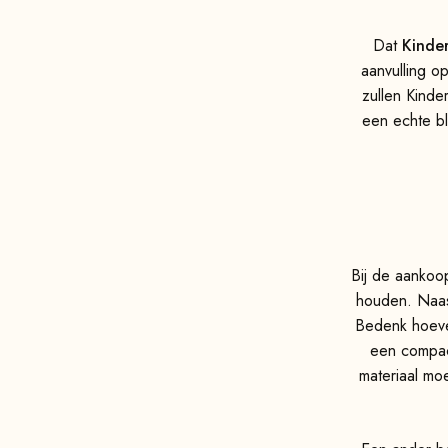
Dat
Kinder
aanvulling o
zullen Kinder
een echte bl
Bij de aankoo
houden. Naast
Bedenk hoeve
een compac
materiaal mo