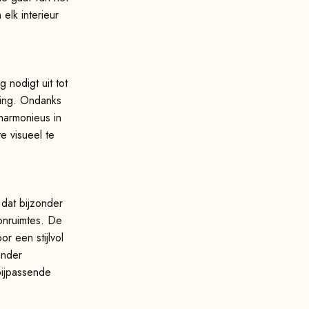
elk interieur
 nodigt uit tot
ning. Ondanks
 harmonieus in
e visueel te
 dat bijzonder
oonruimtes. De
r een stijlvol
onder
bijpassende