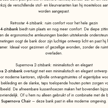
kzij de verschillende stof- en kleurvarianten kan hij moeiteloos aan 
worden aangepast.
Retrostar 4-zitsbank: ruim comfort voor het hele gezin
 4-zitsbank
biedt ruim plaats en nog meer comfort. De diepe zitting
en de ergonomische armleuningen bieden uitstekende ondersteu
fmetingen oogt de bank door zijn luchtige ontwerp licht en past hij
mer. Ideaal voor gezinnen of gezellige avonden, zonder de ruimt
overladen.
Supernova 2-zitsbank: minimalistisch en elegant
a 2-zitsbank
overtuigt met een minimalistisch en elegant ontwerp
oor moderne kantoren, stijlvolle ontvangstruimtes of eigentijdse w
bekleding en de slanke, taps toelopende houten poten zorgen voo
albeeld. De afneembare kussenhoezen maken het bovendien bijz
vriendelijk. Of u hem nu alleen gebruikt of in combinatie met de 
Supernova Chair
– deze bank past in elke moderne omgeving.