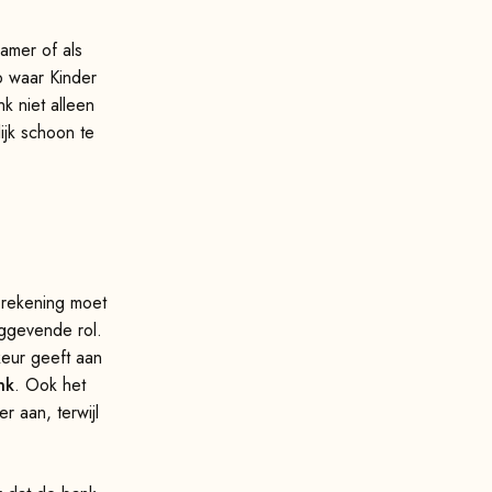
amer of als
p waar Kinder
nk niet alleen
ijk schoon te
 rekening moet
aggevende rol.
eur geeft aan
nk
. Ook het
r aan, terwijl