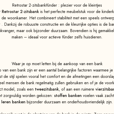
Retrostar 2-zitsbankKinder : plezier voor de kleintjes
 Retrostar 2-zitsbank
is het perfecte meubelstuk voor de kinderk
p de woonkamer. Het combineert stabiliteit met een speels ontwer
 . Dankzij de robuuste constructie en de kleurrijke opties is de ba
ikvanger, maar ook bijzonder duurzaam. Bovendien is hij gemakkel
maken – ideaal voor actieve Kinder zelfs huisdieren.
Waar je op moet letten bij de aankoop van een bank
p van een bank zijn er een aantal belangrijke factoren waarmee je
 de stijl spelen vooral het comfort en de afmetingen een doorsl
el mensen de bank regelmatig zullen gebruiken en of je de voork
t model, zoals een
tweezitsbank
, of aan een ruimere
vierzitsba
et zorgvuldig worden gekozen:
stoffen banken
voelen vaak zachte
leren banken
bijzonder duurzaam en onderhoudsvriendelijk zijn.