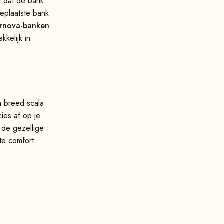
r dat de bank
eplaatste bank
rnova-banken
kelijk in
n breed scala
ies af op je
 de gezellige
te comfort.