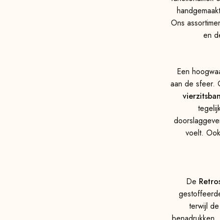
handgemaakte
Ons assortime
en 
Een hoogwaar
aan de sfeer. 
vierzitsba
tegeli
doorslaggeven
voelt. Ook
De
Retro
gestoffeerde
terwijl d
benadrukken. D