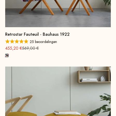
Retrostar Fauteuil - Bauhaus 1922
25 beoordelingen
Aanbieding vanaf
Normale
455,20 €
569,00 €
Kleurrijk