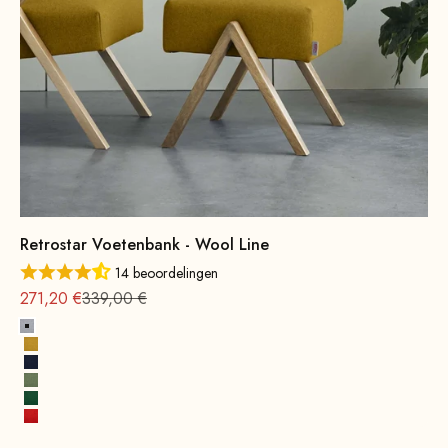
Retrostar Voetenbank - Wool Line
14 beoordelingen
Aanbieding vanaf
Normale
271,20 €
339,00 €
Steengrijs
Mosterdgeel
Inktblauw
Lentegroen
Bladgroen
Vuurrood