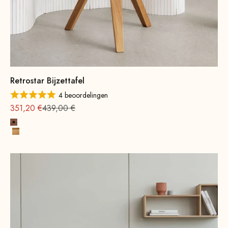
Retrostar Bijzettafel
4 beoordelingen
Aanbieding vanaf
Normale
351,20 €
439,00 €
Beukenhout, notenhoutbeits
Eikenhout, naturel