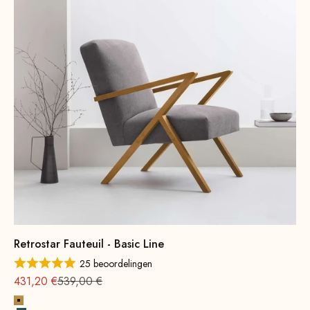
Retrostar Fauteuil - Basic Line
25 beoordelingen
Aanbieding vanaf
Normale
431,20 €
539,00 €
Geel