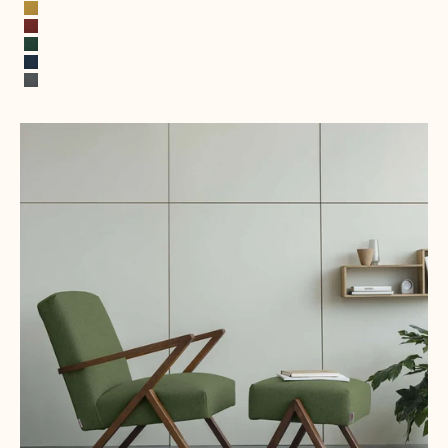
Alabaster
Zonnegeel
Terracotta
Opaalgroen
Kobaltblauw
Rotsgrijs