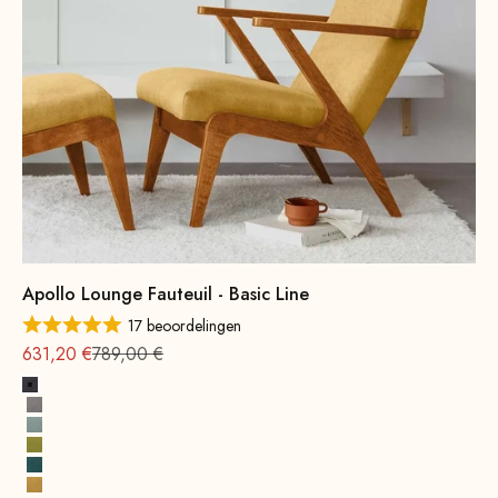
Apollo Lounge Fauteuil - Basic Line
17 beoordelingen
Aanbieding vanaf
Normale
631,20 €
789,00 €
Donkergrijs
Grijs
Watergroen
Mosterdgroen
Petrol