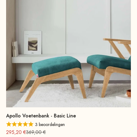
Apollo Voetenbank - Basic Line
3 beoordelingen
Aanbieding vanaf
Normale
295,20 €
369,00 €