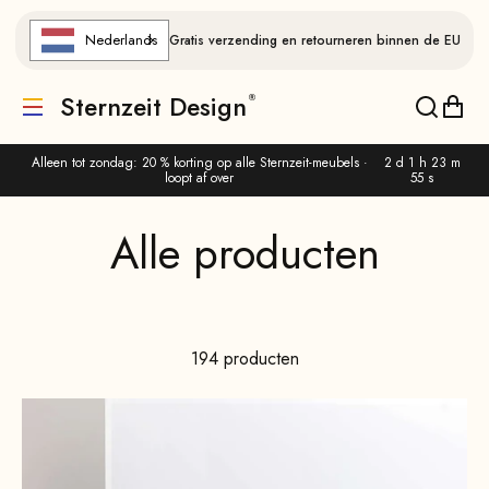
Naar de inhoud gaan
Nederlands
Gratis verzending en retourneren binnen de EU
Sternzeit Design
Vertaling ontbreekt: de.header.general.menu
Vertalin
Verta
Alleen tot zondag: 20 % korting op alle Sternzeit-meubels ·
2 d 1 h 23 m
loopt af over
53 s
194 producten