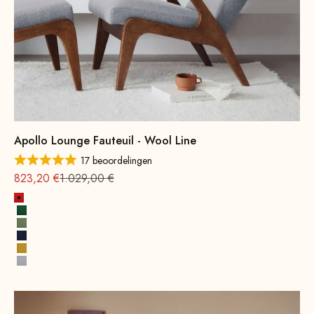
Apollo Lounge Fauteuil - Wool Line
17 beoordelingen
Aanbieding vanaf
Normale
823,20 €
1.029,00 €
Vuurrood
Bladgroen
Lentegroen
Inktblauw
Mosterdgeel
Steengrijs