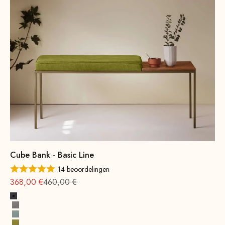
Cube Bank - Basic Line
14 beoordelingen
Aanbieding vanaf
Normale
368,00 €
460,00 €
Donkergrijs
Grijs
Watergroen