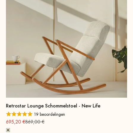
Retrostar Lounge Schommelstoel - New Life
19 beoordelingen
Aanbieding vanaf
Normale
695,20 €
869,00 €