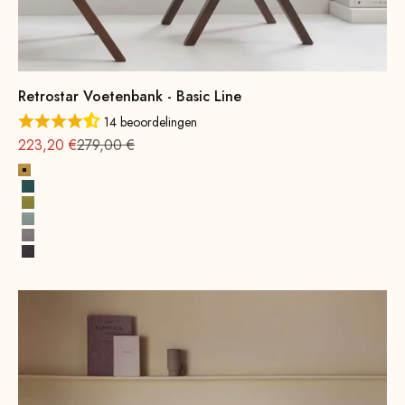
Retrostar Voetenbank - Basic Line
14 beoordelingen
Aanbieding vanaf
Normale
223,20 €
279,00 €
Geel
Petrol
Mosterdgroen
Watergroen
Grijs
Donkergrijs