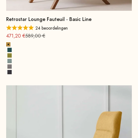
Retrostar Lounge Fauteuil - Basic Line
24 beoordelingen
Aanbieding vanaf
Normale
471,20 €
589,00 €
Geel
Petrol
Mosterdgroen
Watergroen
Grijs
Donkergrijs