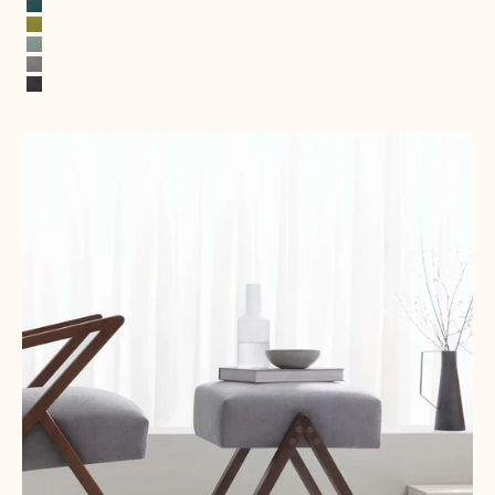
Petrol
Mosterdgroen
Watergroen
Grijs
Donkergrijs