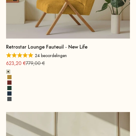
Retrostar Lounge Fauteuil - New Life
24 beoordelingen
Aanbieding vanaf
Normale
623,20 €
779,00 €
Alabaster
Zonnegeel
Terracotta
Opaalgroen
Kobaltblauw
Rotsgrijs