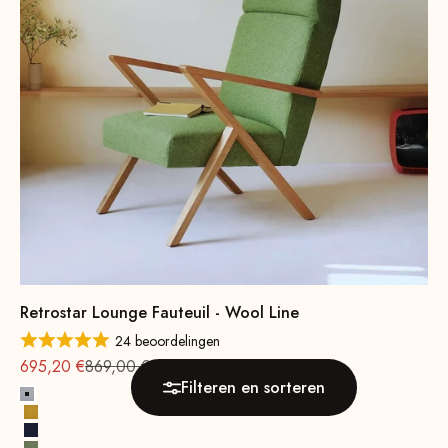
Retrostar Lounge Fauteuil - Wool Line
24 beoordelingen
Aanbieding vanaf
Normale
695,20 €
869,00 €
Filteren en sorteren
Steengrijs
Mosterdgeel
Inktblauw