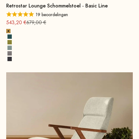
Retrostar Lounge Schommelstoel - Basic Line
19 beoordelingen
Aanbieding vanaf
Normale
543,20 €
679,00 €
Geel
Petrol
Mosterdgroen
Watergroen
Grijs
Donkergrijs