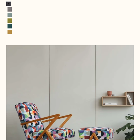
Donkergrijs
Grijs
Watergroen
Mosterdgroen
Petrol
Geel