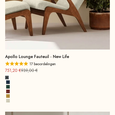
Apollo Lounge Fauteuil - New Life
17 beoordelingen
Aanbieding vanaf
Normale
751,20 €
939,00 €
Rotsgrijs
Kobaltblauw
Opaalgroen
Terracotta
Zonnegeel
Alabaster