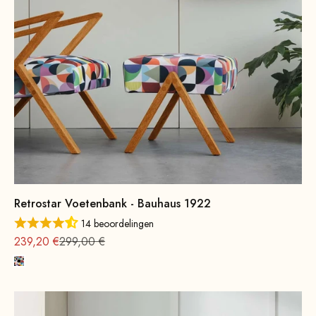
Retrostar Voetenbank - Bauhaus 1922
14 beoordelingen
Aanbieding vanaf
Normale
239,20 €
299,00 €
Kleurrijk