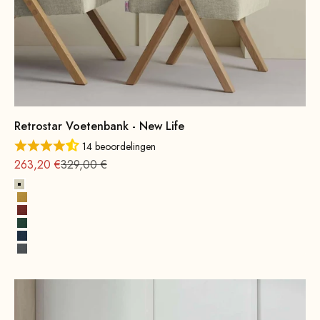
Retrostar Voetenbank - New Life
14 beoordelingen
Aanbieding vanaf
Normale
263,20 €
329,00 €
Alabaster
Zonnegeel
Terracotta
Opaalgroen
Kobaltblauw
Rotsgrijs