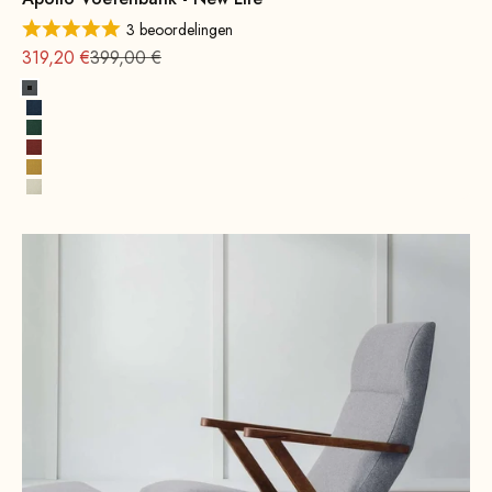
3 beoordelingen
Aanbieding vanaf
Normale
319,20 €
399,00 €
Rotsgrijs
Kobaltblauw
Opaalgroen
Terracotta
Zonnegeel
Alabaster