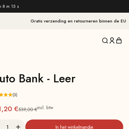
h 8 m 14 s
Gratis verzending en retourneren binnen de EU
Vertaling on
Vertalin
Verta
uto Bank - Leer
(3)
nbieding
1,20 €
incl. btw
539,00 €
Normale
In het winkelmandje