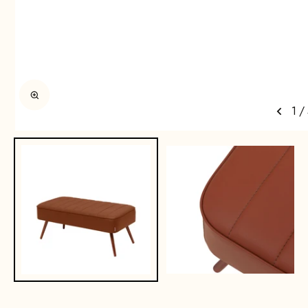
Afbeelding vergroten
1
/