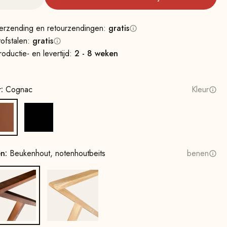
erzending en retourzendingen:
gratis
tofstalen:
gratis
roductie- en levertijd:
2 - 8 weken
r:
Cognac
Kleur
Cognac
Zwart
en:
Beukenhout, notenhoutbeits
benen
Beukenhout, notenhoutbeits
Eikenhout, naturel