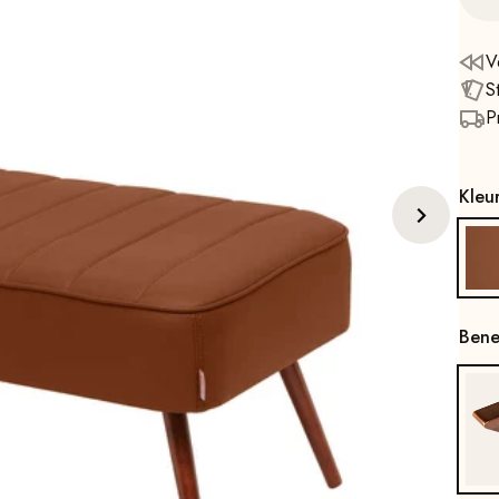
V
S
P
Kleu
Ben