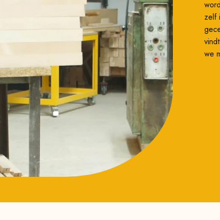
word
zelf
gece
vind
we m