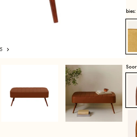
bies
5
Soor