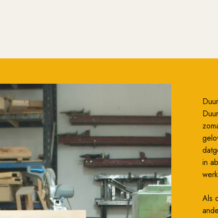
Duu
Duur
zoma
gelo
datg
in a
werk
Als 
ande