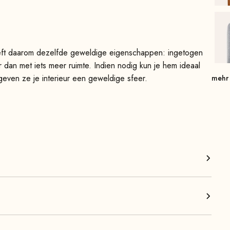
heeft daarom dezelfde geweldige eigenschappen: ingetogen
ar dan met iets meer ruimte. Indien nodig kun je hem ideaal
 geven ze je interieur een geweldige sfeer.
mehr
eur, of het nu in de woonkamer, slaapkamer, kinderkamer,
 kunt hem gebruiken als extra zitplaats bij gezellige
der tintje te geven.
hoog zitcomfort en uitzonderlijke stabiliteit. De prachtige
en het ontwerp een luchtiger uiterlijk en nemen visueel
leverd en is dus direct klaar voor gebruik.