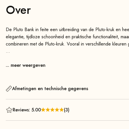
Over
De Pluto Bank in feite een uitbreiding van de Pluto-kruk en 
elegantie, tijdloze schoonheid en praktische functionaliteit, ma
combineren met de Pluto-kruk. Vooral in verschillende kleuren
Dankzij het slanke ontwerp past de bank naadloos in elk interi
... meer weergeven
kantoor of hal is – deze veelzijdige bank past altijd perfect. Je
bijeenkomsten of als stijlvol accessoire om je ruimte een bijzon
De stevige constructie en de zachte bekleding zorgen voor een 
Afmetingen en technische gegevens
massief houten poten, die naar beneden toe taps toelopen, gev
weinig ruimte in beslag. De Pluto Bank volledig gemonteerd ge
Reviews: 5.00
(3)