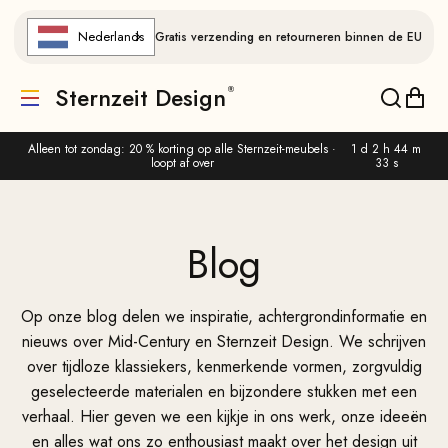
Naar de inhoud gaan
Nederlands
Gratis verzending en retourneren binnen de EU
Sternzeit Design
Vertaling ontbreekt: de.header.general.menu
Vertalin
Verta
Alleen tot zondag: 20 % korting op alle Sternzeit-meubels ·
1 d 2 h 44 m
loopt af over
33 s
Blog
Op onze blog delen we inspiratie, achtergrondinformatie en
nieuws over Mid-Century en Sternzeit Design. We schrijven
over tijdloze klassiekers, kenmerkende vormen, zorgvuldig
geselecteerde materialen en bijzondere stukken met een
verhaal. Hier geven we een kijkje in ons werk, onze ideeën
en alles wat ons zo enthousiast maakt over het design uit