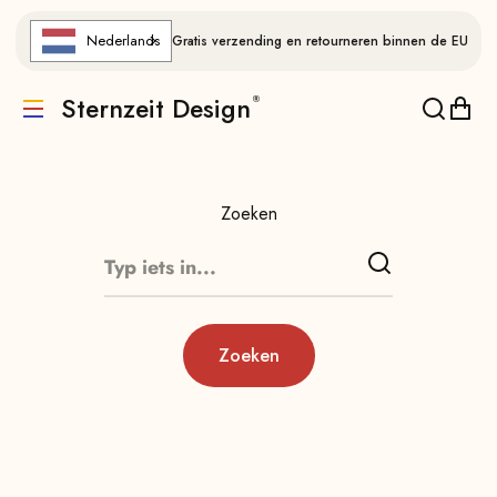
Naar de inhoud gaan
Nederlands
Gratis verzending en retourneren binnen de EU
Sternzeit Design
Vertaling ontbreekt: de.header.general.menu
Vertalin
Verta
Zoeken
Zoeken