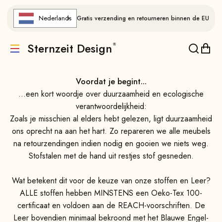
Naar de inhoud gaan
Nederlands
Gratis verzending en retourneren binnen de EU
Alle informatie in één oogopslag
Sternzeit Design
Vertaling ontbreekt: de.header.general.menu
Vertalin
Verta
Voordat je begint...
...een kort woordje over duurzaamheid en ecologische
verantwoordelijkheid:
Zoals je misschien al elders hebt gelezen, ligt duurzaamheid
ons oprecht na aan het hart. Zo repareren we alle meubels
na retourzendingen indien nodig en gooien we niets weg.
Stofstalen met de hand uit restjes stof gesneden.
Wat betekent dit voor de keuze van onze stoffen en Leer?
ALLE stoffen hebben MINSTENS een Oeko-Tex 100-
certificaat en voldoen aan de REACH-voorschriften. De
Leer bovendien minimaal bekroond met het Blauwe Engel-