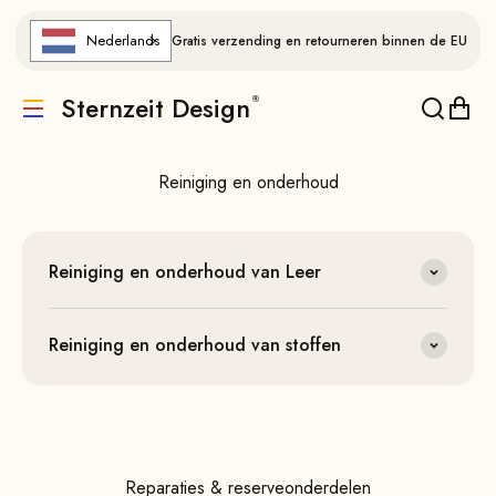
Naar de inhoud gaan
Nederlands
Gratis verzending en retourneren binnen de EU
Heb je vragen? Wij hebben de antwoorden.
Sternzeit Design
Vertaling ontbreekt: de.header.general.menu
Vertalin
Verta
Reiniging en onderhoud
Reiniging en onderhoud van Leer
Reiniging en onderhoud van stoffen
Reparaties & reserveonderdelen