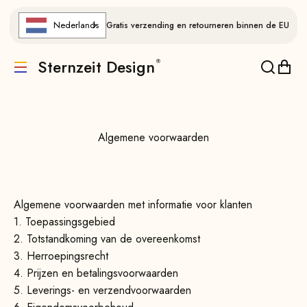
Naar de inhoud gaan
Nederlands
Gratis verzending en retourneren binnen de EU
Sternzeit Design
Vertaling ontbreekt: de.header.general.menu
Vertalin
Verta
Algemene voorwaarden
Algemene voorwaarden met informatie voor klanten
1. Toepassingsgebied
2. Totstandkoming van de overeenkomst
3. Herroepingsrecht
4. Prijzen en betalingsvoorwaarden
5. Leverings- en verzendvoorwaarden