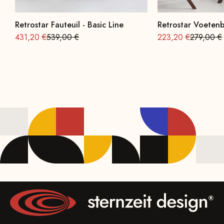
Retrostar Fauteuil - Basic Line
Retrostar Voetenb
Aanbieding vanaf
Normale
Aanbieding vanaf
Normale
431,20 €
539,00 €
223,20 €
279,00 €