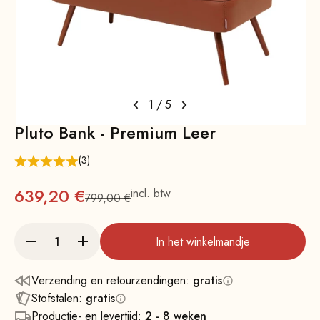
1
/
5
Pluto Bank - Premium Leer
(3)
Aanbieding
639,20 €
incl. btw
799,00 €
Normale
In het winkelmandje
Verzending en retourzendingen:
gratis
Stofstalen:
gratis
Productie- en levertijd:
2 - 8 weken