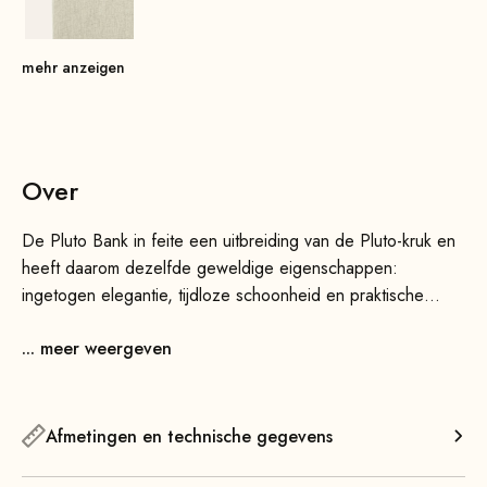
mehr anzeigen
Over
De Pluto Bank in feite een uitbreiding van de Pluto-kruk en
heeft daarom dezelfde geweldige eigenschappen:
ingetogen elegantie, tijdloze schoonheid en praktische
functionaliteit, maar dan met iets meer ruimte. Indien nodig
... meer weergeven
kun je hem ideaal combineren met de Pluto-kruk. Vooral in
verschillende kleuren geven ze je interieur een geweldige
sfeer.
Afmetingen en technische gegevens
Dankzij het slanke ontwerp past de bank naadloos in elk
interieur, of het nu in de woonkamer, slaapkamer,