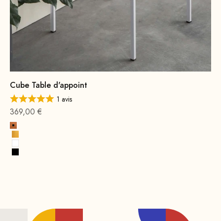
Cube Table d'appoint
1 avis
Offre à partir de
369,00 €
cuivre
Or
Blanc
Noir