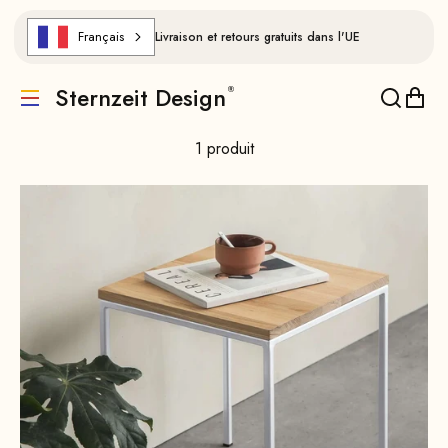
Aller au contenu
Français
Livraison et retours gratuits dans l'UE
Sternzeit Design
Traduction manquante : de.header.general.menu
Traducti
Trad
1 produit