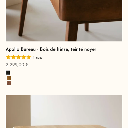
Apollo Bureau - Bois de hêtre, teinté noyer
1 avis
Offre à partir de
2.299,00 €
Noir
Cognac Premium
Bois de hêtre, teinté noyer