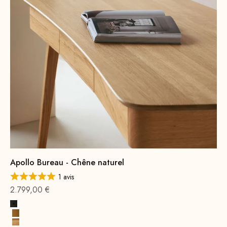
Apollo Bureau - Chêne naturel
1 avis
Offre à partir de
2.799,00 €
Noir
Cognac Premium