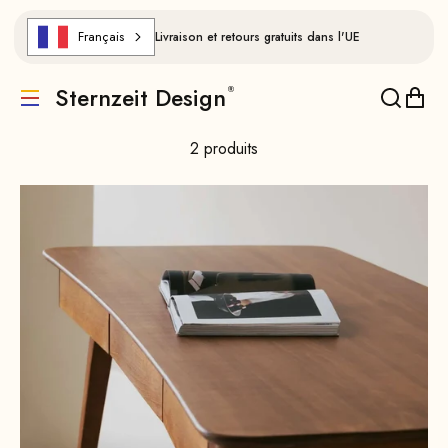
Aller au contenu
Français
Livraison et retours gratuits dans l'UE
Sternzeit Design
Traduction manquante : de.header.general.menu
Traducti
Trad
2 produits