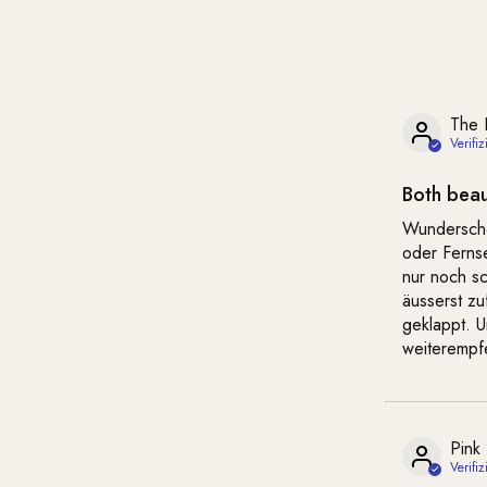
The 
Both beau
Wunderschö
oder Ferns
nur noch s
äusserst zu
geklappt. U
weiterempfe
Pink