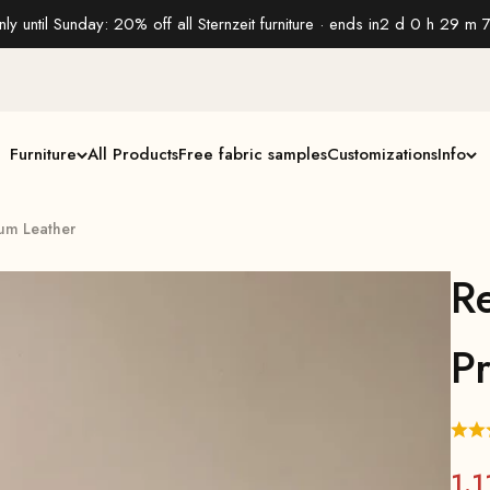
ly until Sunday: 20% off all Sternzeit furniture · ends in
2 d 0 h 29 m 6
Furniture
All Products
Free fabric samples
Customizations
Info
ium Leather
R
P
1.1