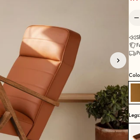
S
F
P
Colo
Legs