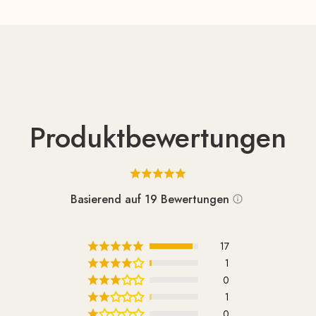
 takes up very little visual space—making it ideal for smaller
Produktbewertungen
Basierend auf 19 Bewertungen
17
1
0
1
0