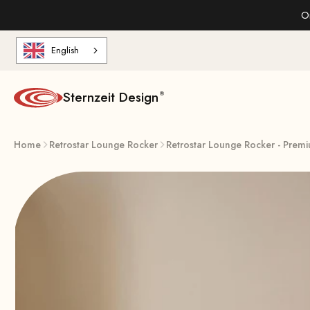
Skip to content
On
English
Sternzeit Design
Home
Retrostar Lounge Rocker
Retrostar Lounge Rocker - Prem