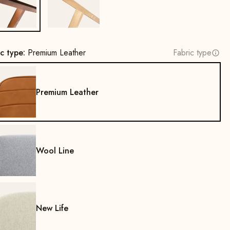
Beech wood, walnut stain
Oak, natural
ic type:
Premium Leather
Fabric type
Premium Leather
Wool Line
New Life