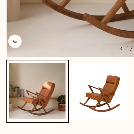
Enlarge image
1
/