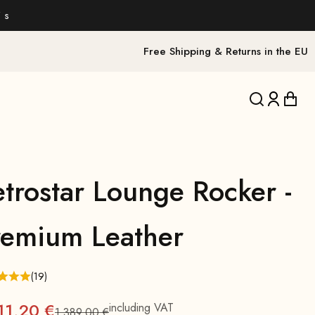
 s
Free Shipping & Returns in the EU
Translation 
Translat
Trans
etrostar Lounge Rocker -
remium Leather
(19)
11,20 €
including VAT
1.389,00 €