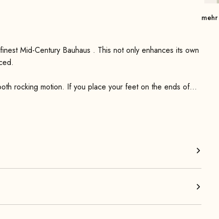
mehr
aced.
ooth rocking motion. If you place your feet on the ends of
ion with a nod of the head.
rest—which features steel springs—it offers optimal comfort.
head area, provides an excellent seating position with good
abor-intensive process—provide a visually appealing
ces Retrostar Lounge Rocker interior. Available in various