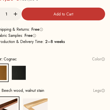
Regular
Add to Cart
hipping & Returns:
Free
abric Samples:
Free
roduction & Delivery Time:
2–8 weeks
r:
Cognac
Color
Cognac
Black
:
Beech wood, walnut stain
Legs