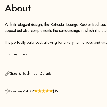
About
With its elegant design, the Retrostar Lounge Rocker Bauhaus finest Mid-Century Bauhaus . This not only enhances its own
appeal but also complements the surroundings in which it is pl
It is perfectly balanced, allowing for a very harmonious and sm
the front runners, you can initiate and maintain the rocking mot
... show more
Thanks to its generously padded, slightly curved seat and back
The extended backrest, which is slightly tilted forward at the 
head support, making it ideal for longer rest periods.
Size & Technical Details
The slim, tapered armrests—handcrafted from solid wood in a l
contrast.
Reviews: 4.79
(19)
Thanks to its timeless lines, the Retrostar Lounge Rocker enhan