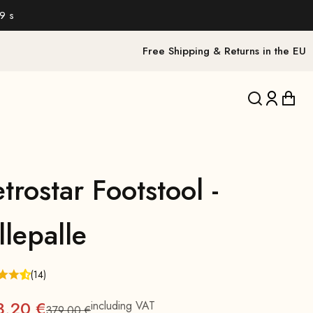
8 s
Free Shipping & Returns in the EU
Translation 
Translat
Trans
trostar Footstool -
llepalle
(14)
3,20 €
including VAT
379,00 €