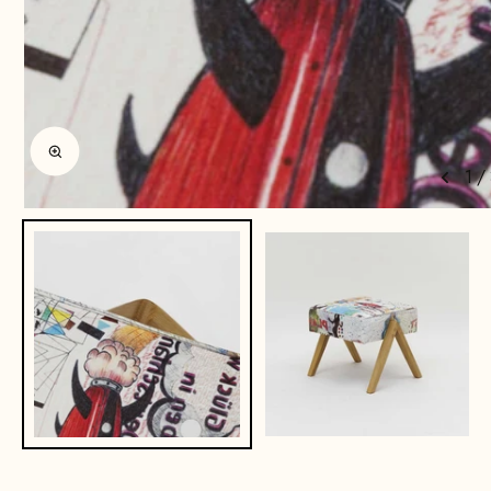
Enlarge image
1
/