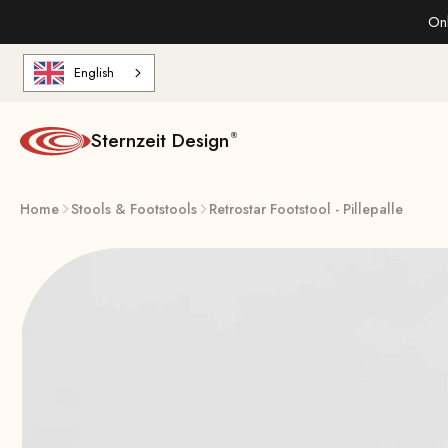
Skip to content
Onl
English
Sternzeit Design
Home
Stools & Footstools
Retrostar Footstool - Pillepalle