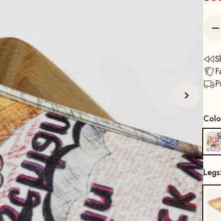
S
F
P
Colo
Legs