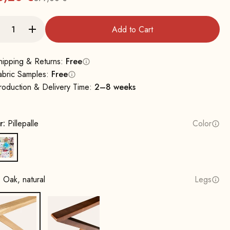
Regular
Add to Cart
hipping & Returns:
Free
abric Samples:
Free
roduction & Delivery Time:
2–8 weeks
r:
Pillepalle
Color
Pillepalle
:
Oak, natural
Legs
Oak, natural
Beech wood, walnut stain