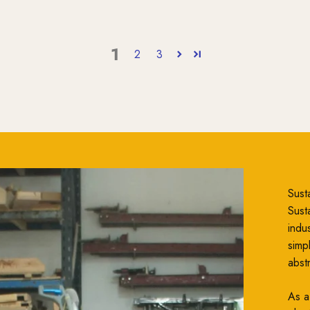
1
2
3
Susta
Susta
indu
simp
abst
As a