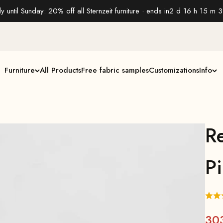
y until Sunday: 20% off all Sternzeit furniture · ends in
2 d 16 h 15 m 3
Furniture
All Products
Free fabric samples
Customizations
Info
Re
Pi
30