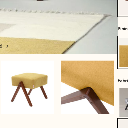
Pipi
6
Fabr