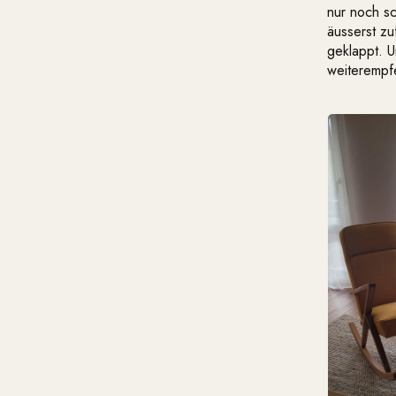
nur noch s
äusserst zu
geklappt. U
weiterempfe