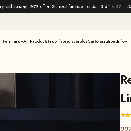
ly until Sunday: 20% off all Sternzeit furniture · ends in
3 d 1 h 42 m 3
Furniture
All Products
Free fabric samples
Customizations
Info
Re
L
22