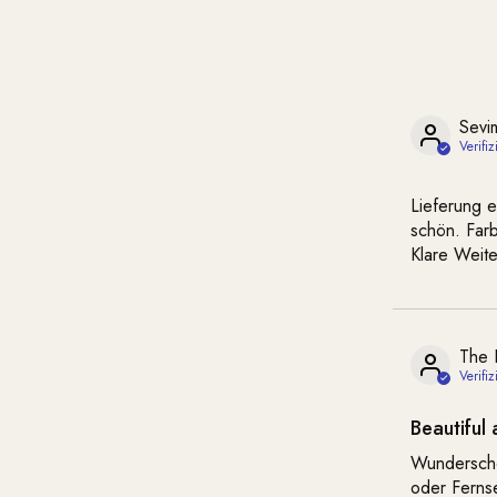
Sevi
Lieferung 
schön. Far
Klare Weit
The 
Beautiful
Wunderschö
oder Ferns