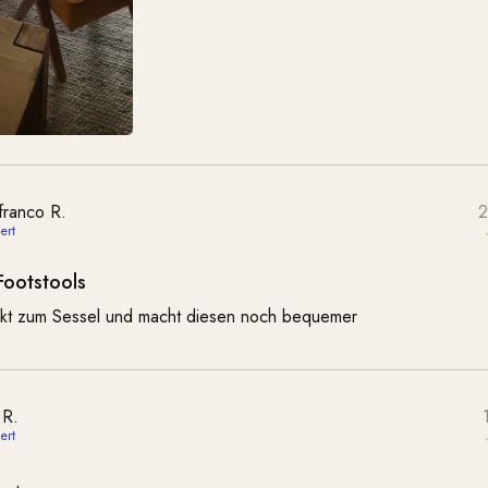
franco R.
2
Footstools
ekt zum Sessel und macht diesen noch bequemer
 R.