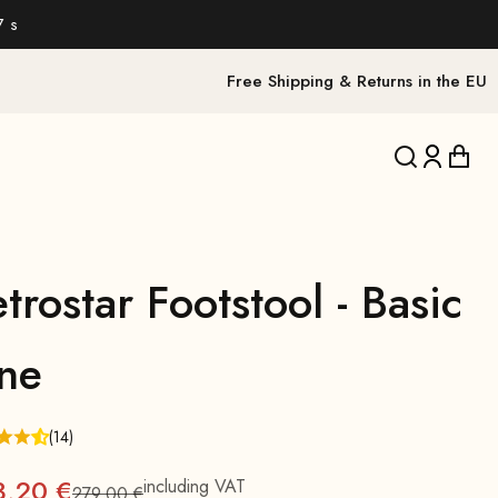
6 s
Free Shipping & Returns in the EU
Translation 
Translat
Trans
trostar Footstool - Basic
ine
(14)
3,20 €
including VAT
279,00 €