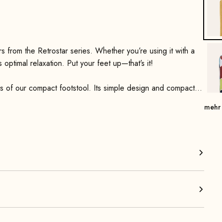
 from the Retrostar series. Whether you’re using it with a
s optimal relaxation. Put your feet up—that’s it!
s of our compact footstool. Its simple design and compact
mehr
rafted and then stained and/or finished with a clear varnish.
stem and, combined with high-quality foam padding, ensures