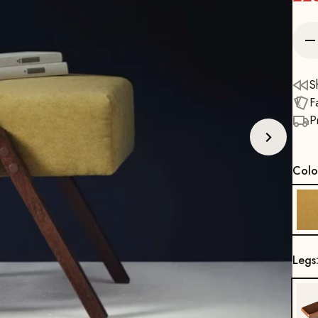
S
F
P
Colo
Legs