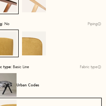
Beech wood, walnut stain
Oak, natural
ng:
No
Piping
No
Yes
ic type:
Basic Line
Fabric type
Urban Codes