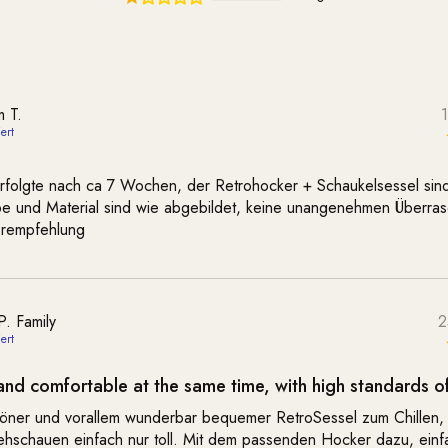
m T.
erfolgte nach ca 7 Wochen, der Retrohocker + Schaukelsessel sin
be und Material sind wie abgebildet, keine unangenehmen Überra
erempfehlung
P. Family
2
 and comfortable at the same time, with high standards of
ner und vorallem wunderbar bequemer RetroSessel zum Chillen,
ehschauen einfach nur toll. Mit dem passenden Hocker dazu, einf