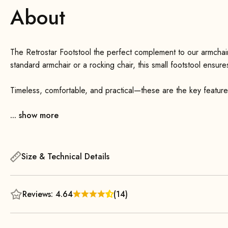
About
The Retrostar Footstool the perfect complement to our armchairs
standard armchair or a rocking chair, this small footstool ensure
Timeless, comfortable, and practical—these are the key feature
dimensions allow for a wide range of uses.
... show more
The beautiful legs, made of solid wood, are meticulously handc
The durable upholstery features a long-lasting metal spring sy
Size & Technical Details
optimal comfort.
Reviews: 4.64
(14)