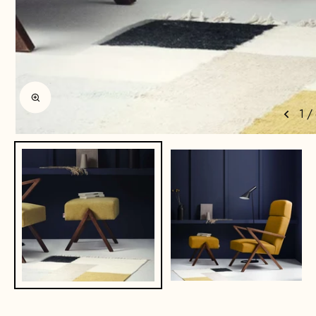
Enlarge image
1
/