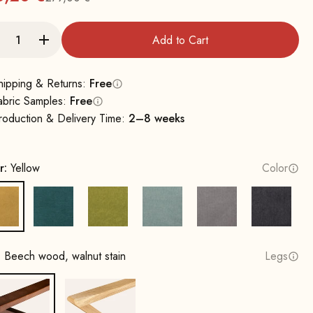
Regular
Add to Cart
hipping & Returns:
Free
abric Samples:
Free
roduction & Delivery Time:
2–8 weeks
r:
Yellow
Color
Yellow
Petrol
Mustard Green
Water Green
Grey
Dark Gr
:
Beech wood, walnut stain
Legs