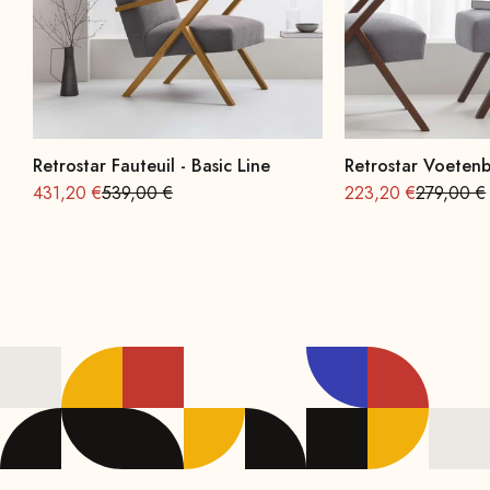
Retrostar Fauteuil - Basic Line
Retrostar Voetenb
Aanbieding vanaf
Normale
Aanbieding vanaf
Normale
431,20 €
539,00 €
223,20 €
279,00 €