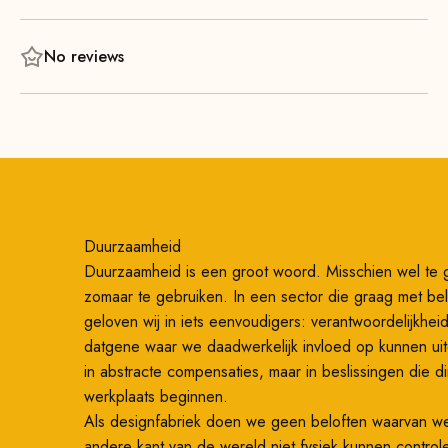
Hoog zitcomfort, mooie massief houten rugleuningen en tal
van vrolijke kleuren maken de bank tot een echte blikvanger
No reviews
voor iedereen. De bank is bovendien zeer stabiel en kan,
afhankelijk van de variant, ook supergemakkelijk worden
schoongemaakt. Overigens voelen ook huisdieren zich heel
goed thuis op de Kinder .
Duurzaamheid
Duurzaamheid is een groot woord. Misschien wel te 
zomaar te gebruiken. In een sector die graag met bel
geloven wij in iets eenvoudigers: verantwoordelijkhe
datgene waar we daadwerkelijk invloed op kunnen ui
in abstracte compensaties, maar in beslissingen die di
werkplaats beginnen.
Als designfabriek doen we geen beloften waarvan w
andere kant van de wereld niet fysiek kunnen control