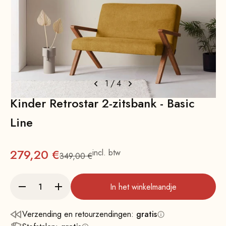
1
/
4
Kinder Retrostar 2-zitsbank - Basic
Line
Aanbieding
279,20 €
incl. btw
349,00 €
Normale
In het winkelmandje
Verzending en retourzendingen:
gratis