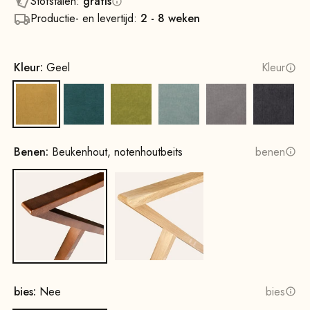
Stofstalen:
gratis
Productie- en levertijd:
2 - 8 weken
Kleur:
Geel
Kleur
Geel
Petrol
Mosterdgroen
Watergroen
Grijs
Donkerg
Benen:
Beukenhout, notenhoutbeits
benen
Beukenhout, notenhoutbeits
Eikenhout, naturel
bies:
Nee
bies