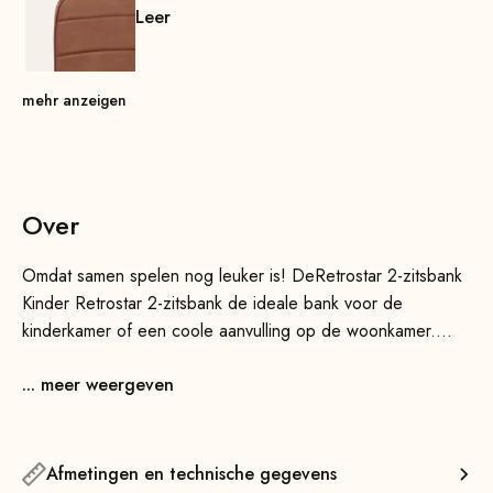
Leer
mehr anzeigen
Over
Omdat samen spelen nog leuker is! DeRetrostar 2-zitsbank
Kinder Retrostar 2-zitsbank de ideale bank voor de
kinderkamer of een coole aanvulling op de woonkamer.
Dankzij de tijdloze lijnen is de Retrostar Kinder een
... meer weergeven
aanwinst voor elk interieur. Verkrijgbaar in diverse kleuren
en varianten; het strakke en heldere ontwerp zorgt er
bovendien voor dat de bank visueel weinig ruimte inneemt
– ideaal dus ook voor kleinere ruimtes.
Afmetingen en technische gegevens