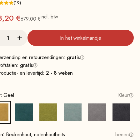
(19)
nbieding
3,20 €
incl. btw
679,00 €
Normale
In het winkelmandje
erzending en retourzendingen:
gratis
tofstalen:
gratis
roductie- en levertijd:
2 - 8 weken
r:
Geel
Kleur
Geel
Petrol
Mosterdgroen
Watergroen
Grijs
Donkergr
en:
Beukenhout, notenhoutbeits
benen