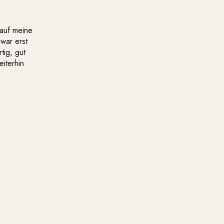
 auf meine
zwar erst
tig, gut
eiterhin