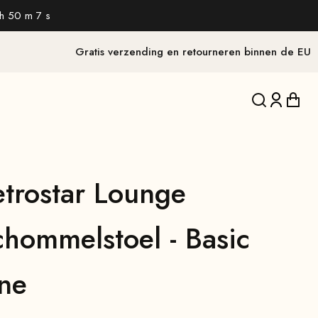
h 50 m 6 s
Gratis verzending en retourneren binnen de EU
Vertaling on
Vertalin
Verta
etrostar Lounge
chommelstoel - Basic
ine