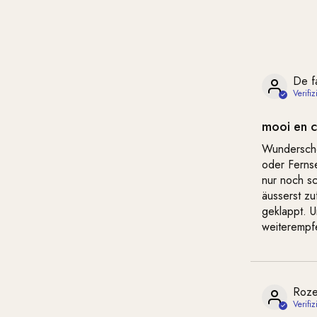
De fa
mooi en c
Wunderschö
oder Ferns
nur noch s
äusserst zu
geklappt. U
weiterempfe
Roz