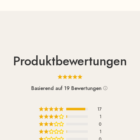
toel een aanwinst voor Retrostar Lounge Schommelstoel
t minimalistische en heldere ontwerp er bovendien voor dat hij
uimtes.
Produktbewertungen
Basierend auf 19 Bewertungen
17
1
0
1
0