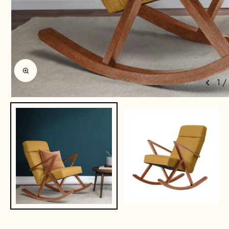
Afbeelding vergroten
1
/