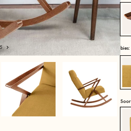
5
bies
Soor