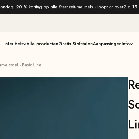
zondag: 20 % korting op alle Sternzeit-meubels · loopt af over
2 d 15 
Meubels
Alle producten
Gratis Stofstalen
Aanpassingen
Info
elstoel - Basic Line
R
S
L