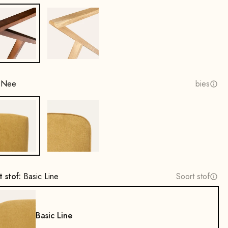
Beukenhout, notenhoutbeits
Eikenhout, naturel
:
Nee
bies
Nee
Ja
t stof:
Basic Line
Soort stof
Basic Line