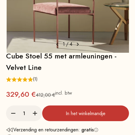
1
/
4
Cube Stoel 55 met armleuningen -
Velvet Line
(1)
Aanbieding
329,60 €
incl. btw
412,00 €
Normale
In het winkelmandje
Verzending en retourzendingen:
gratis