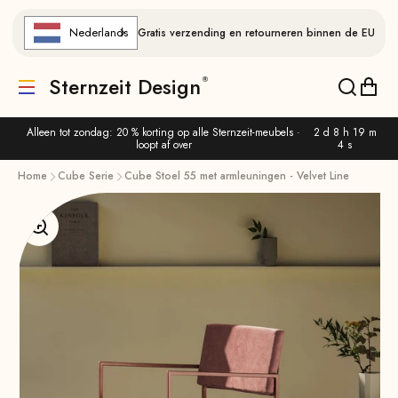
Naar de inhoud gaan
Nederlands
Gratis verzending en retourneren binnen de EU
Sternzeit Design
Vertaling ontbreekt: de.header.general.menu
Vertalin
Verta
Alleen tot zondag: 20 % korting op alle Sternzeit-meubels ·
2 d 8 h 19 m
loopt af over
4 s
Home
Cube Serie
Cube Stoel 55 met armleuningen - Velvet Line
Afbeelding vergroten