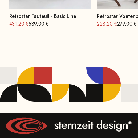
Retrostar Fauteuil - Basic Line
Retrostar Voetenb
Aanbieding vanaf
Normale
Aanbieding vanaf
Normale
431,20 €
539,00 €
223,20 €
279,00 €