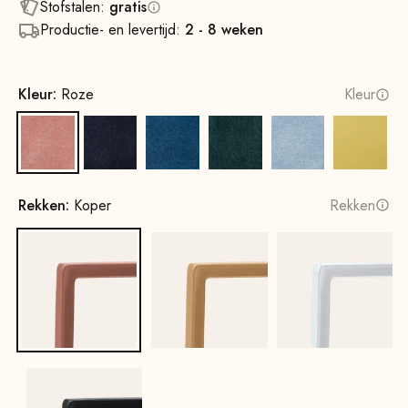
Stofstalen:
gratis
Productie- en levertijd:
2 - 8 weken
Kleur:
Roze
Kleur
Roze
Marineblauw
Koningsblauw
Jagersgroen
Ijsblauw
Citroen
Rekken:
Koper
Rekken
Koper
Goud
Wit