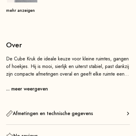
mehr anzeigen
Over
De Cube Kruk de ideale keuze voor kleine ruimtes, gangen
of hoekjes. Hij is mooi, sierlijk en uiterst stabiel, past dankzij
zijn compacte afmetingen overal en geeft elke ruimte een
extravagante toets.
... meer weergeven
Het ziet er ook heel mooi uit als je meerdere kleine krukjes
in verschillende kleuren met elkaar combineert. Dankzij het
lichte gewicht en het handzame formaat kun je de kruk
Afmetingen en technische gegevens
moeiteloos van de ene ruimte naar de andere verplaatsen.
No reviews