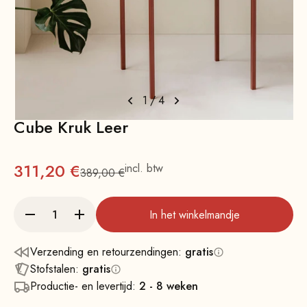
1
/
4
Cube Kruk Leer
Aanbieding
311,20 €
incl. btw
389,00 €
Normale
In het winkelmandje
Verzending en retourzendingen:
gratis
Stofstalen:
gratis
Productie- en levertijd:
2 - 8 weken