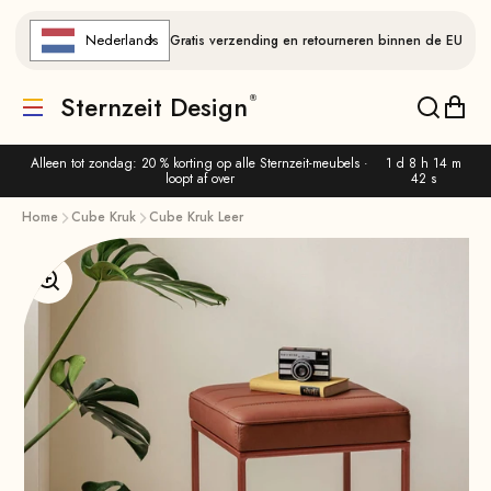
Naar de inhoud gaan
Nederlands
Gratis verzending en retourneren binnen de EU
Sternzeit Design
Vertaling ontbreekt: de.header.general.menu
Vertalin
Verta
Alleen tot zondag: 20 % korting op alle Sternzeit-meubels ·
1 d 8 h 14 m
loopt af over
41 s
Home
Cube Kruk
Cube Kruk Leer
Afbeelding vergroten