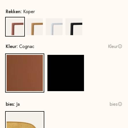
Rekken:
Koper
Koper
Goud
Wit
Zwart
Kleur:
Cognac
Kleur
Cognac
Zwart
bies:
Ja
bies