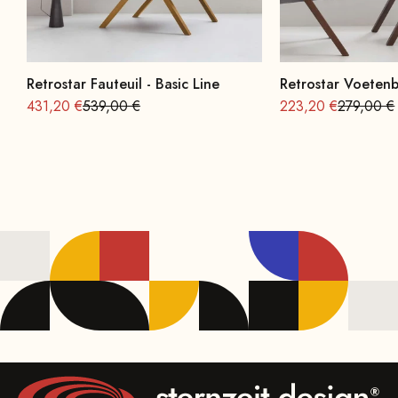
Retrostar Fauteuil - Basic Line
Retrostar Voetenb
Aanbieding vanaf
Normale
Aanbieding vanaf
Normale
431,20 €
539,00 €
223,20 €
279,00 €