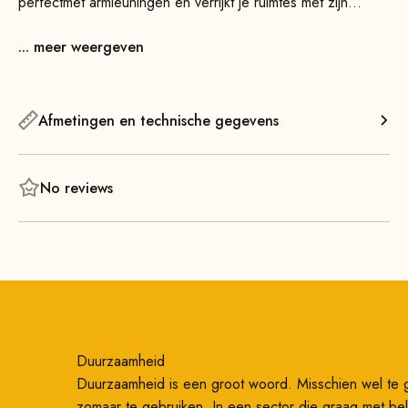
perfectmet armleuningen en verrijkt je ruimtes met zijn
tijdloze ontwerp en functionele elegantie.
... meer weergeven
Hij biedt geweldig zitcomfort en neemt dankzij zijn luchtige
constructie visueel gezien heel weinig ruimte in beslag. Met
een breedte van slechts 49 cm is hij namelijk ruim 6 cm
Afmetingen en technische gegevens
smaller dan zijn grote broer, de Cube Stoel 55.
Het puristische stalen frame is stevig gelast en
No reviews
gepoedercoat, waardoor het uiterst robuust is. De zitting
biedt dankzij de vlakke metalen vering en het hoogwaardige
schuimvulling een uitstekend zitcomfort – ook bij langdurig
zitten! De minimalistische rugleuning ondersteunt een
aangename, rechte zithouding en zorgt voor extra comfort.
Duurzaamheid
Duurzaamheid is een groot woord. Misschien wel te 
zomaar te gebruiken. In een sector die graag met bel