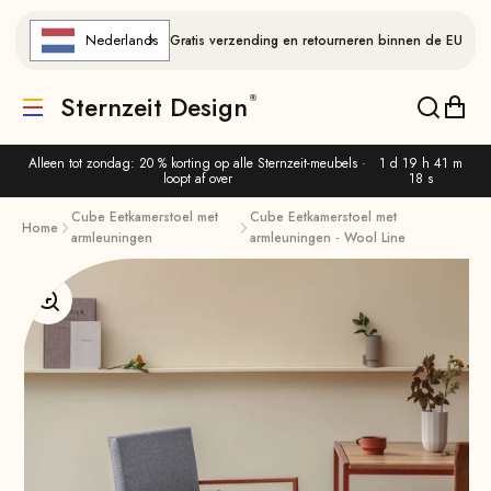
Naar de inhoud gaan
Nederlands
Gratis verzending en retourneren binnen de EU
Sternzeit Design
Vertaling ontbreekt: de.header.general.menu
Vertalin
Verta
Alleen tot zondag: 20 % korting op alle Sternzeit-meubels ·
1 d 19 h 41 m
loopt af over
18 s
Cube Eetkamerstoel met
Cube Eetkamerstoel met
Home
armleuningen
armleuningen - Wool Line
Afbeelding vergroten