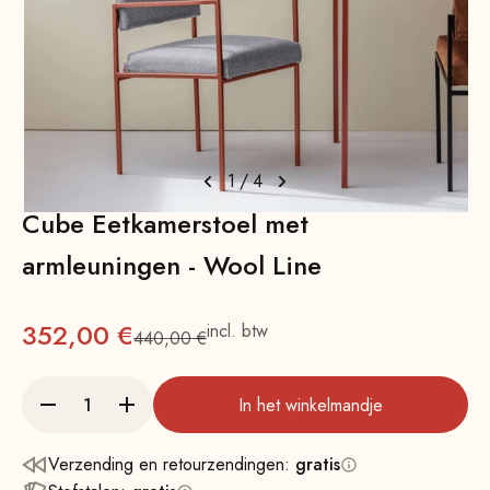
1
/
4
Cube Eetkamerstoel met
armleuningen - Wool Line
Aanbieding
352,00 €
incl. btw
440,00 €
Normale
In het winkelmandje
Verzending en retourzendingen:
gratis