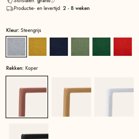
Stofstalen:
gratis
Productie- en levertijd:
2 - 8 weken
Kleur:
Steengrijs
Steengrijs
Mosterdgeel
Inktblauw
Lentegroen
Bladgroen
Vuurro
Rekken:
Koper
Koper
Goud
Wit