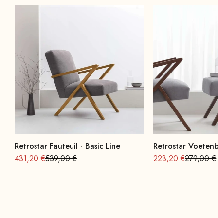
Retrostar Fauteuil - Basic Line
Retrostar Voetenb
Aanbieding vanaf
Normale
Aanbieding vanaf
Normale
431,20 €
539,00 €
223,20 €
279,00 €